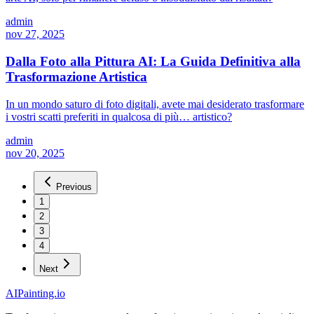
admin
nov 27, 2025
Dalla Foto alla Pittura AI: La Guida Definitiva alla
Trasformazione Artistica
In un mondo saturo di foto digitali, avete mai desiderato trasformare
i vostri scatti preferiti in qualcosa di più… artistico?
admin
nov 20, 2025
Previous
1
2
3
4
Next
AIPainting.io