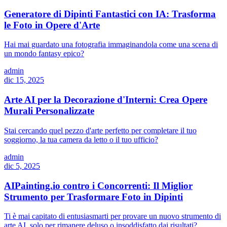
Generatore di Dipinti Fantastici con IA: Trasforma
le Foto in Opere d'Arte
Hai mai guardato una fotografia immaginandola come una scena di
un mondo fantasy epico?
admin
dic 15, 2025
Arte AI per la Decorazione d'Interni: Crea Opere
Murali Personalizzate
Stai cercando quel pezzo d'arte perfetto per completare il tuo
soggiorno, la tua camera da letto o il tuo ufficio?
admin
dic 5, 2025
AIPainting.io contro i Concorrenti: Il Miglior
Strumento per Trasformare Foto in Dipinti
Ti è mai capitato di entusiasmarti per provare un nuovo strumento di
arte AI, solo per rimanere deluso o insoddisfatto dai risultati?