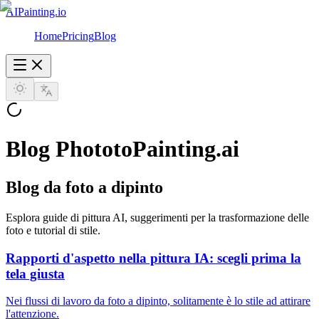
AIPainting.io
Home
Pricing
Blog
Blog PhototoPainting.ai
Blog da foto a dipinto
Esplora guide di pittura AI, suggerimenti per la trasformazione delle
foto e tutorial di stile.
Rapporti d'aspetto nella pittura IA: scegli prima la
tela giusta
Nei flussi di lavoro da foto a dipinto, solitamente è lo stile ad attirare
l'attenzione.