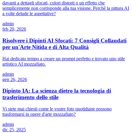
davanti a dettagli sfocati, colori distorti o un effetto che
semplicemente non corrisponde alla tua visione. Perché la pittura AI
a volte delude le aspettative?
admin
feb 20, 2026
Risolvere i Dipinti AI Sfocati: 7 Consigli Collaudati
per un'Arte Nitida e di Alta Qualità
Hai dedicato tempo a creare un prompt perfetto e trovato uno stile
artistico AI mozzafiato.
admin
gen 26, 2026
Dipinto IA: La scienza dietro la tecnologia di
trasferimento dello stile
Vi siete mai chiesti come le vostre foto quotidiane possono
trasformarsi in opere d'arte mozzafiato?
admin
dic 25, 2025