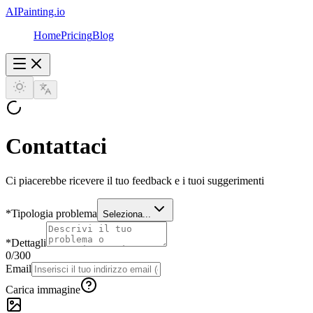
AIPainting.io
Home
Pricing
Blog
Contattaci
Ci piacerebbe ricevere il tuo feedback e i tuoi suggerimenti
*
Tipologia problema
Seleziona...
*
Dettagli
0
/300
Email
Carica immagine