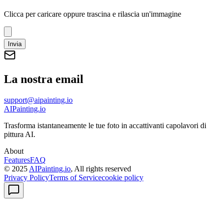
Clicca per caricare
oppure trascina e rilascia un'immagine
Invia
La nostra email
support@aipainting.io
AIPainting.io
Trasforma istantaneamente le tue foto in accattivanti capolavori di
pittura AI.
About
Features
FAQ
© 2025
AIPainting.io
, All rights reserved
Privacy Policy
Terms of Service
cookie policy