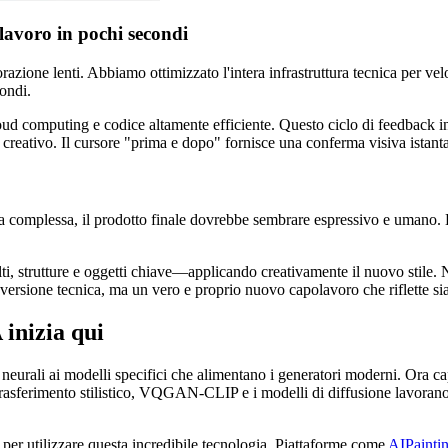
lavoro in pochi secondi
azione lenti. Abbiamo ottimizzato l'intera infrastruttura tecnica per vel
condi.
ud computing e codice altamente efficiente. Questo ciclo di feedback in 
so creativo. Il cursore "prima e dopo" fornisce una conferma visiva istan
ia complessa, il prodotto finale dovrebbe sembrare espressivo e umano. La
olti, strutture e oggetti chiave—applicando creativamente il nuovo stile.
nversione tecnica, ma un vero e proprio nuovo capolavoro che riflette sia l
 inizia qui
 neurali ai modelli specifici che alimentano i generatori moderni. Ora ca
l trasferimento stilistico, VQGAN-CLIP e i modelli di diffusione lavoran
 per utilizzare questa incredibile tecnologia. Piattaforme come
AIPaintin