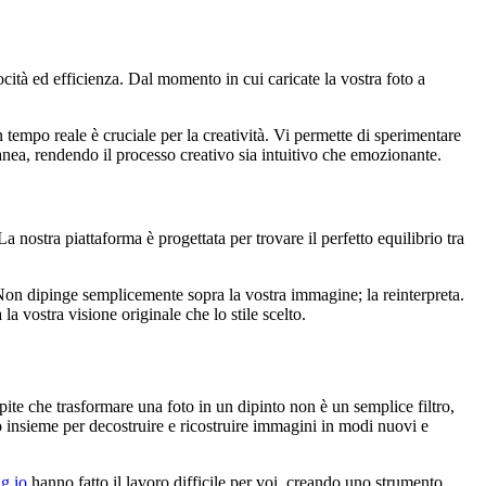
ocità ed efficienza. Dal momento in cui caricate la vostra foto a
tempo reale è cruciale per la creatività. Vi permette di sperimentare
tanea, rendendo il processo creativo sia intuitivo che emozionante.
 nostra piattaforma è progettata per trovare il perfetto equilibrio tra
 Non dipinge semplicemente sopra la vostra immagine; la reinterpreta.
a vostra visione originale che lo stile scelto.
pite che trasformare una foto in un dipinto non è un semplice filtro,
o insieme per decostruire e ricostruire immagini in modi nuovi e
g.io
hanno fatto il lavoro difficile per voi, creando uno strumento