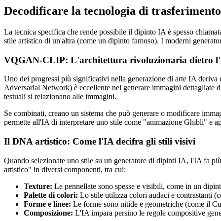
Decodificare la tecnologia di trasferimento 
La tecnica specifica che rende possibile il dipinto IA è spesso chiama
stile artistico di un'altra (come un dipinto famoso). I moderni generato
VQGAN-CLIP: L'architettura rivoluzionaria dietro l
Uno dei progressi più significativi nella generazione di arte IA de
Adversarial Network) è eccellente nel generare immagini dettagliate 
testuali si relazionano alle immagini.
Se combinati, creano un sistema che può generare o modificare immagin
permette all'IA di interpretare uno stile come "animazione Ghibli" e ap
Il DNA artistico: Come l'IA decifra gli stili visivi
Quando selezionate uno stile su un generatore di dipinti IA, l'IA fa p
artistico" in diversi componenti, tra cui:
Texture:
Le pennellate sono spesse e visibili, come in un dipin
Palette di colori:
Lo stile utilizza colori audaci e contrastanti 
Forme e linee:
Le forme sono nitide e geometriche (come il C
Composizione:
L'IA impara persino le regole compositive general