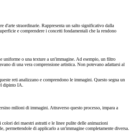
 d'arte straordinarie. Rappresenta un salto significativo dalla
superficie e comprendere i concetti fondamentali che la rendono
zione uniforme o una texture a un'immagine. Ad esempio, un filtro
ancavano di una vera comprensione artistica. Non potevano adattarsi al
tici, queste reti analizzano e comprendono le immagini. Questo segna un
l dipinto IA.
ersino milioni di immagini. Attraverso questo processo, impara a
colori dei maestri astratti e le linee pulite delle animazioni
 stile, permettendole di applicarlo a un'immagine completamente diversa.