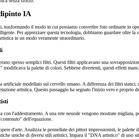
nica senza sforzo.
dipinto IA
 trasformando il modo in cui possiamo convertire foto ordinarie in opere
ligente. Per apprezzare questa tecnologia, dobbiamo guardare oltre la 
artistica in un modo veramente straordinario.
li
ici" erano spesso semplici filtri. Questi filtri applicavano una sovrapposi
ia" modificava la palette di colori. Sebbene divertenti, questi effetti m
enza artificiale modellato sul cervello umano. A differenza dei filtri sta
azione artistica. Questo passaggio ha segnato l'inizio vero e proprio de
isti
ia con l'addestramento. A una rete neurale vengono mostrate migliaia, p
 "contenuto" dell'equazione.
e d'arte. Analizza le pennellate dei pittori impressionisti, le palette di 
tiche uniche di diversi stili artistici. Impara il "DNA artistico" di uno