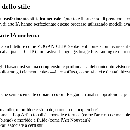
dello stile
ta
trasferimento stilistico neurale
. Questo è il processo di prendere il
ri di arte IA hanno perfezionato questo processo utilizzando modelli avanz
'arte IA moderna
riva da architetture come VQGAN-CLIP. Sebbene il nome suoni tecnico, 
di alta qualità. CLIP (Contrastive Language-Image Pre-training) è un 
i basandosi su una comprensione profonda sia del contenuto visivo che 
plicarne gli elementi chiave—luce soffusa, colori vivaci e dettagli bizza
iù che semplicemente copiare i colori. Esegue un'analisi approfondita pe
to a olio, o morbide e sfumate, come in un acquerello?
(come la Pop Art) o tonalità smorzate e terrose (come l'arte rinascimentale
ubismo) o morbide e fluide (come l'Art Nouveau)?
i associate a certi stili.