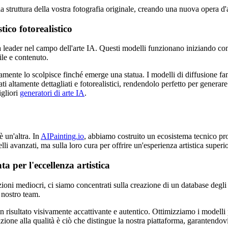
 struttura della vostra fotografia originale, creando una nuova opera d'
stico fotorealistico
ia leader nel campo dell'arte IA. Questi modelli funzionano iniziando c
le e contenuto.
ente lo scolpisce finché emerge una statua. I modelli di diffusione fan
ti altamente dettagliati e fotorealistici, rendendolo perfetto per genera
igliori
generatori di arte IA
.
 un'altra. In
AIPainting.io
, abbiamo costruito un ecosistema tecnico pro
elli avanzati, ma sulla loro cura per offrire un'esperienza artistica superi
ta per l'eccellenza artistica
pzioni mediocri, ci siamo concentrati sulla creazione di un database degli st
 nostro team.
isultato visivamente accattivante e autentico. Ottimizziamo i modelli per
zione alla qualità è ciò che distingue la nostra piattaforma, garantendovi 