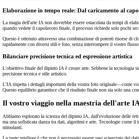
Elaborazione in tempo reale: Dal caricamento al capo
La magia dell'arte IA non dovrebbe essere ostacolata da tempi di elabor
quando vedete il capolavoro finale, il processo richiede solo pochi se
Questo è ottenuto attraverso una combinazione di potenti risorse di clo
rapidamente con diversi stili e foto, senza interrompere il vostro flus
Bilanciare precisione tecnica ed espressione artistica
L'obiettivo finale del dipinto IA è creare arte. Sebbene la tecnologia s
precisione tecnica e stile artistico.
L'IA rispetta i dettagli importanti della vostra foto originale—come v
Questo equilibrio garantisce che il risultato finale non sia solo una co
Il vostro viaggio nella maestria dell'arte IA
Abbiamo esplorato la scienza del dipinto IA, dall'evoluzione delle reti
ma una sofisticata danza tra dati, algoritmi e arte. Tecnologie come i
stimolanti.
La parte migliore è che non è necessario essere uno scienziato dei dati