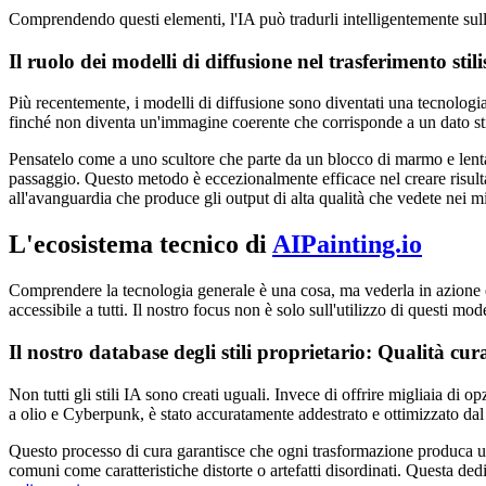
Comprendendo questi elementi, l'IA può tradurli intelligentemente sulla
Il ruolo dei modelli di diffusione nel trasferimento stili
Più recentemente, i modelli di diffusione sono diventati una tecnolog
finché non diventa un'immagine coerente che corrisponde a un dato sti
Pensatelo come a uno scultore che parte da un blocco di marmo e lentam
passaggio. Questo metodo è eccezionalmente efficace nel creare risulta
all'avanguardia che produce gli output di alta qualità che vedete nei m
L'ecosistema tecnico di
AIPainting.io
Comprendere la tecnologia generale è una cosa, ma vederla in azione è
accessibile a tutti. Il nostro focus non è solo sull'utilizzo di questi mod
Il nostro database degli stili proprietario: Qualità cura
Non tutti gli stili IA sono creati uguali. Invece di offrire migliaia di o
a olio e Cyberpunk, è stato accuratamente addestrato e ottimizzato dal
Questo processo di cura garantisce che ogni trasformazione produca un r
comuni come caratteristiche distorte o artefatti disordinati. Questa dedi