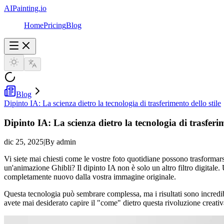
AIPainting.io
Home
Pricing
Blog
Blog
Dipinto IA: La scienza dietro la tecnologia di trasferimento dello stile
Dipinto IA: La scienza dietro la tecnologia di trasferim
dic 25, 2025
|
By admin
Vi siete mai chiesti come le vostre foto quotidiane possono trasformar
un'animazione Ghibli? Il dipinto IA non è solo un altro filtro digitale. 
completamente nuovo dalla vostra immagine originale.
Questa tecnologia può sembrare complessa, ma i risultati sono incredi
avete mai desiderato capire il "come" dietro questa rivoluzione creativa,