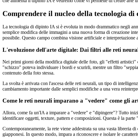
che alimenta il dipinto IA e vedremo come vi permette di creare arte u
Comprendere il nucleo della tecnologia di 
La tecnologia di dipinto IA si è evoluta in modo drammatico negli anni,
semplice modifica delle immagini a una nuova forma di creazione intel
possibile. Questo campo combina visione artificiale e interpretazione 
L'evoluzione dell'arte digitale: Dai filtri alle reti neura
Nei primi giorni della modifica digitale delle foto, gli "effetti artist
"schizzo" poteva individuare i bordi e scurirli, mentre un filtro "sepp
contenuto della foto stessa.
La svolta è arrivata con l'ascesa delle reti neurali, un tipo di intellig
cambiamento importante dalle semplici modifiche a una vera reinterpret
Come le reti neurali imparano a "vedere" come gli art
Allora, come fa un'IA a imparare a "vedere" e "dipingere"? Tutto iniz
identificare oggetti, texture, pattern e composizioni. Questa è la parte
Contemporaneamente, la rete viene addestrata su una vasta libreria di oper
giapponesi. In questo modo, impara a riconoscere e isolare le caratteris