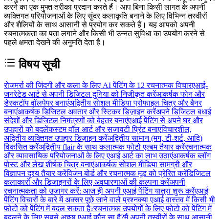
करने का एक मुफ्त तरीका प्रदान करते हैं। आप बिना किसी लागत के अपनी
व्यक्तिगत परियोजनाओं के लिए सुंदर कलाकृति बनाने के लिए विभिन्न तस्वीरों
और शैलियों के साथ आसानी से प्रयोग कर सकते हैं। यह आपको अपनी
रचनात्मकता का पता लगाने और किसी भी उन्नत सुविधा का उपयोग करने से
पहले क्षमता देखने की अनुमति देता है।
विषय सूची
रोजमर्रा की जिंदगी और कला के लिए AI पेंटिंग के 12 रचनात्मक विचार
एआई-
जनरेटेड आर्ट से अपनी डिजिटल दुनिया को निजीकृत करें
आकर्षक फोन और
डेस्कटॉप वॉलपेपर बनाएं
अद्वितीय सोशल मीडिया प्रोफाइल चित्र और बैनर
बनाएं
आकर्षक डिजिटल अवतार और स्टिकर डिज़ाइन करें
अपने डिजिटल बधाई
संदेशों और डिजिटल निमंत्रणों को बेहतर बनाएं
एआई पेंटिंग से अपने घर और
उपहारों को बदलें
कस्टम वॉल आर्ट और सजावटी प्रिंट बनाएं
विचारशील,
अद्वितीय व्यक्तिगत उपहार डिज़ाइन करें
अद्वितीय सामान (मग, टी-शर्ट, आदि)
विकसित करें
अद्वितीय flair के साथ कलात्मक फोटो एल्बम तैयार करें
रचनात्मक
और व्यावसायिक परियोजनाओं के लिए एआई आर्ट का लाभ उठाएं
आकर्षक ब्लॉग
पोस्ट और लेख शीर्षक चित्र बनाएं
आकर्षक सोशल मीडिया सामग्री और
विज्ञापन दृश्य तैयार करें
विजन बोर्ड और रचनात्मक मूड को प्रेरित करें
डिजिटल
कलाकारों और डिजाइनरों के लिए अवधारणाओं की कल्पना करें
अपनी
रचनात्मकता को उजागर करें: आज ही अपनी एआई पेंटिंग यात्रा शुरू करें
एआई
पेंटिंग विचारों के बारे में अक्सर पूछे जाने वाले प्रश्न
क्या एआई वास्तव में किसी भी
फोटो को पेंटिंग में बदल सकता है?
रचनात्मक उपयोगों के लिए फोटो को पेंटिंग में
बदलने के लिए सबसे अच्छा एआई कौन सा है?
मैं अपनी तस्वीरों के साथ आसानी