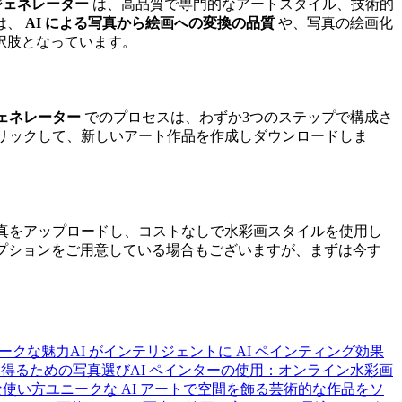
トジェネレーター
は、高品質で専門的なアートスタイル、技術的
は、
AI による写真から絵画への変換の品質
や、写真の絵画化
択肢となっています。
ェネレーター
でのプロセスは、わずか3つのステップで構成さ
te」をクリックして、新しいアート作品を作成しダウンロードしま
真をアップロードし、コストなしで水彩画スタイルを使用し
プションをご用意している場合もございますが、まずは今す
ークな魅力
AI がインテリジェントに AI ペインティング効果
を得るための写真選び
AI ペインターの使用：オンライン水彩画
な使い方
ユニークな AI アートで空間を飾る
芸術的な作品をソ