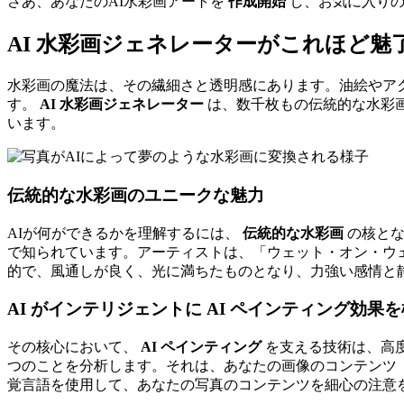
さあ、あなたのAI水彩画アートを
作成開始
し、お気に入りの
AI 水彩画ジェネレーターがこれほど
水彩画の魔法は、その繊細さと透明感にあります。油絵やア
す。
AI 水彩画ジェネレーター
は、数千枚もの伝統的な水彩
います。
伝統的な水彩画のユニークな魅力
AIが何ができるかを理解するには、
伝統的な水彩画
の核とな
で知られています。アーティストは、「ウェット・オン・ウ
的で、風通しが良く、光に満ちたものとなり、力強い感情と
AI がインテリジェントに AI ペインティング効果
その核心において、
AI ペインティング
を支える技術は、高
つのことを分析します。それは、あなたの画像のコンテンツ
覚言語を使用して、あなたの写真のコンテンツを細心の注意