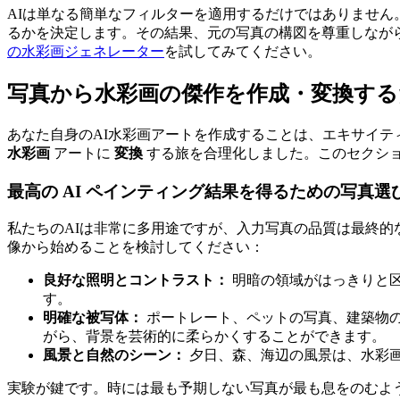
AIは単なる簡単なフィルターを適用するだけではありませ
るかを決定します。その結果、元の写真の構図を尊重しなが
の水彩画ジェネレーター
を試してみてください。
写真から水彩画の傑作を作成・変換す
あなた自身のAI水彩画アートを作成することは、エキサイ
水彩画
アートに
変換
する旅を合理化しました。このセクシ
最高の AI ペインティング結果を得るための写真選
私たちのAIは非常に多用途ですが、入力写真の品質は最終
像から始めることを検討してください：
良好な照明とコントラスト：
明暗の領域がはっきりと区
す。
明確な被写体：
ポートレート、ペットの写真、建築物の
がら、背景を芸術的に柔らかくすることができます。
風景と自然のシーン：
夕日、森、海辺の風景は、水彩
実験が鍵です。時には最も予期しない写真が最も息をのむよ