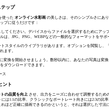
ステップ
を使った
オンライン水彩画
の美しさは、そのシンプルさにあり
テップに従うだけです：
スしてください。デバイスからファイルを選択するためにアッ
は、JPG、PNG、WEBPなどの一般的なフォーマットをサポ
スタイルのライブラリがあります。オプションを閲覧し、「Wat
れます。
、AIに変換を開始させましょう。数秒以内に、あなたの写真は変換され
をダウンロードできます。
ヒント
アートの品質を向上
させ、出力をニーズに合わせて調整するため
マットには1:1の比率、クラシックなポートレート向きには2:3
なぜこれほど正確に描画できるのかというと、それは選択した寸