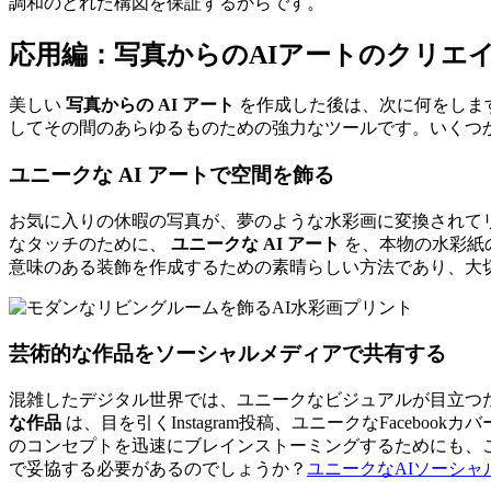
調和のとれた構図を保証するからです。
応用編：写真からのAIアートのクリエ
美しい
写真からの AI アート
を作成した後は、次に何をしま
してその間のあらゆるものための強力なツールです。いくつ
ユニークな AI アートで空間を飾る
お気に入りの休暇の写真が、夢のような水彩画に変換されて
なタッチのために、
ユニークな AI アート
を、本物の水彩紙
意味のある装飾を作成するための素晴らしい方法であり、大
芸術的な作品をソーシャルメディアで共有する
混雑したデジタル世界では、ユニークなビジュアルが目立つ
な作品
は、目を引くInstagram投稿、ユニークなFace
のコンセプトを迅速にブレインストーミングするためにも、
で妥協する必要があるのでしょうか？
ユニークなAIソーシ