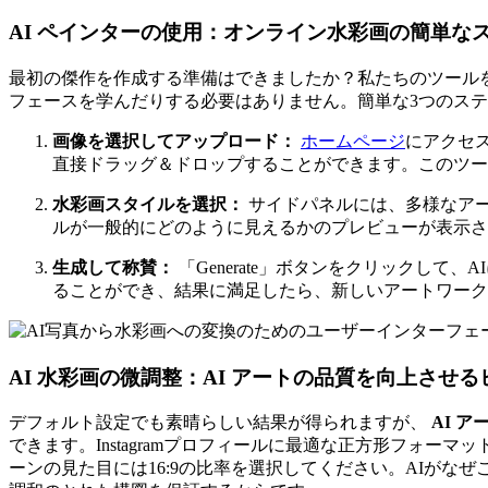
AI ペインターの使用：オンライン水彩画の簡単な
最初の傑作を作成する準備はできましたか？私たちのツール
フェースを学んだりする必要はありません。簡単な3つのス
画像を選択してアップロード：
ホームページ
にアクセ
直接ドラッグ＆ドロップすることができます。このツール
水彩画スタイルを選択：
サイドパネルには、多様なアート
ルが一般的にどのように見えるかのプレビューが表示さ
生成して称賛：
「Generate」ボタンをクリックして
ることができ、結果に満足したら、新しいアートワーク
AI 水彩画の微調整：AI アートの品質を向上させる
デフォルト設定でも素晴らしい結果が得られますが、
AI 
できます。Instagramプロフィールに最適な正方形フォー
ーンの見た目には16:9の比率を選択してください。AIが