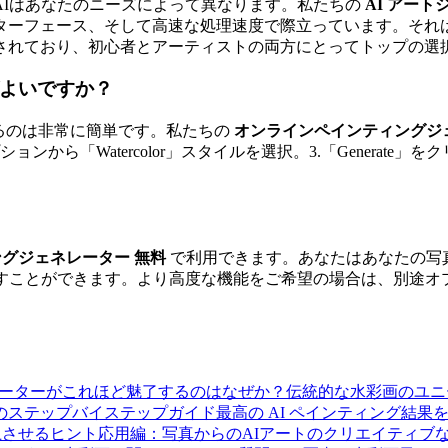
AIはあなたのニーズによって異なります。私たちの
AI アー
ターフェース、そして高速な処理速度で際立っています。それ
されており、初心者とアーティストの両方にとってトップの選
ばよいですか？
るのは非常に簡単です。私たちの
オンラインペインティングジ
ンから「Watercolor」スタイルを選択。3.「Genera
ングジェネレーター 無料
で利用できます。あなたはあなたの写
試すことができます。より高度な機能をご希望の場合は、別途オ
ネレーターがこれほど魅了するのはなぜか？
伝統的な水彩画のユニ
のステップバイステップガイド
最高の AI ペインティング結果
上させるヒント
応用編：写真からのAIアートのクリエイティブ