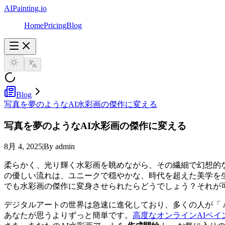
AIPainting.io
Home
Pricing
Blog
Blog
写真を夢のようなAI水彩画の傑作に変える
写真を夢のようなAI水彩画の傑作に変える
8月 4, 2025
|
By admin
柔らかく、光り輝く水彩画を眺めながら、その繊細で幻想的
の優しい流れは、ユニークで穏やかな、時代を超えた美学を
でも水彩画の傑作に変身させられたらどうでしょう？それが
デジタルアートの世界は急速に進化しており、多くの人が「
あなたが思うよりずっと簡単です。
高度なオンラインAIペイ