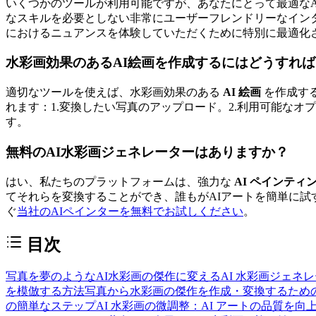
いくつかのツールが利用可能ですが、あなたにとって最適な
なスキルを必要としない非常にユーザーフレンドリーなイン
におけるニュアンスを体験していただくために特別に最適化
水彩画効果のあるAI絵画を作成するにはどうすれ
適切なツールを使えば、水彩画効果のある
AI 絵画
を作成す
れます：1.変換したい写真のアップロード。2.利用可能なオプショ
す。
無料のAI水彩画ジェネレーターはありますか？
はい、私たちのプラットフォームは、強力な
AI ペインティ
てそれらを変換することができ、誰もがAIアートを簡単に
ぐ
当社のAIペインターを無料でお試しください
。
目次
写真を夢のようなAI水彩画の傑作に変える
AI 水彩画ジェ
を模倣する方法
写真から水彩画の傑作を作成・変換するため
の簡単なステップ
AI 水彩画の微調整：AI アートの品質を向