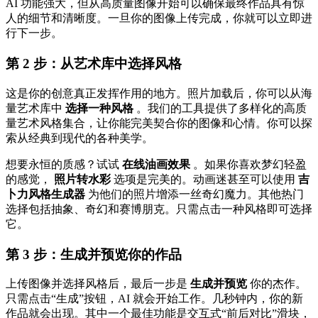
AI 功能强大，但从高质量图像开始可以确保最终作品具有惊
人的细节和清晰度。一旦你的图像上传完成，你就可以立即进
行下一步。
第 2 步：从艺术库中选择风格
这是你的创意真正发挥作用的地方。照片加载后，你可以从海
量艺术库中
选择一种风格
。我们的工具提供了多样化的高质
量艺术风格集合，让你能完美契合你的图像和心情。你可以探
索从经典到现代的各种美学。
想要永恒的质感？试试
在线油画效果
。如果你喜欢梦幻轻盈
的感觉，
照片转水彩
选项是完美的。动画迷甚至可以使用
吉
卜力风格生成器
为他们的照片增添一丝奇幻魔力。其他热门
选择包括抽象、奇幻和赛博朋克。只需点击一种风格即可选择
它。
第 3 步：生成并预览你的作品
上传图像并选择风格后，最后一步是
生成并预览
你的杰作。
只需点击“生成”按钮，AI 就会开始工作。几秒钟内，你的新
作品就会出现。其中一个最佳功能是交互式“前后对比”滑块，