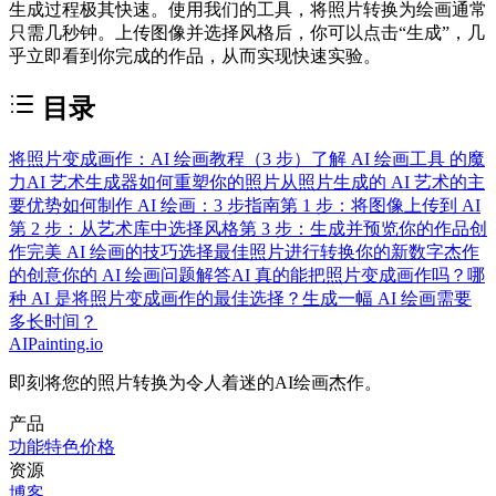
生成过程极其快速。使用我们的工具，将照片转换为绘画通常
只需几秒钟。上传图像并选择风格后，你可以点击“生成”，几
乎立即看到你完成的作品，从而实现快速实验。
目录
将照片变成画作：AI 绘画教程（3 步）
了解 AI 绘画工具 的魔
力
AI 艺术生成器如何重塑你的照片
从照片生成的 AI 艺术的主
要优势
如何制作 AI 绘画：3 步指南
第 1 步：将图像上传到 AI
第 2 步：从艺术库中选择风格
第 3 步：生成并预览你的作品
创
作完美 AI 绘画的技巧
选择最佳照片进行转换
你的新数字杰作
的创意
你的 AI 绘画问题解答
AI 真的能把照片变成画作吗？
哪
种 AI 是将照片变成画作的最佳选择？
生成一幅 AI 绘画需要
多长时间？
AIPainting.io
即刻将您的照片转换为令人着迷的AI绘画杰作。
产品
功能特色
价格
资源
博客