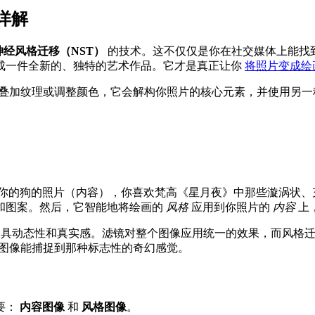
详解
神经风格迁移（NST）
的技术。这不仅仅是你在社交媒体上能找到
成一件全新的、独特的艺术作品。它才是真正让你
将照片变成绘
是叠加纹理或调整颜色，它会解构你照片的核心元素，并使用另一种
的狗的照片（内容），你喜欢梵高《星月夜》中那些漩涡状、充
和图案。然后，它智能地将绘画的
风格
应用到你照片的
内容
上
镜更具动态性和真实感。滤镜对整个图像应用统一的效果，而风格
的图像能捕捉到那种标志性的奇幻感觉。
要：
内容图像
和
风格图像
。