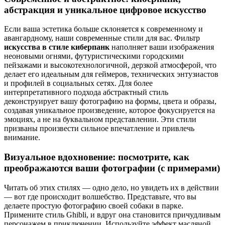
абстракция и уникальное цифровое искусство
Если ваша эстетика больше склоняется к современному и
авангардному, наши современные стили для вас. Фильтр
искусства в стиле киберпанк
наполняет ваши изображения
неоновыми огнями, футуристическими городскими
пейзажами и высокотехнологичной, дерзкой атмосферой, что
делает его идеальным для геймеров, технических энтузиастов
и профилей в социальных сетях. Для более
интерпретативного подхода абстрактный стиль
деконструирует вашу фотографию на формы, цвета и образы,
создавая уникальное произведение, которое фокусируется на
эмоциях, а не на буквальном представлении. Эти стили
призваны произвести сильное впечатление и привлечь
внимание.
Визуальное вдохновение: посмотрите, как
преображаются ваши фотографии (с примерами)
Читать об этих стилях — одно дело, но увидеть их в действии
— вот где происходит волшебство. Представьте, что вы
делаете простую фотографию своей собаки в парке.
Примените стиль Ghibli, и вдруг она становится причудливым
персонажем в приключении. Используйте эффект масляной