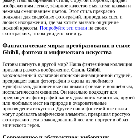
рамку. Наш акварельный стиль, с другой стороны, придает
изображениям легкое, эфирное качество с мягкими краями и
нежным смешиванием цветов. Этот стиль прекрасно
подходит для свадебных фотографий, природных сцен и
любых изображений, где вы хотите вызвать ощущение
нежной красоты.
Попробуйте эти стили
на своих
фотографиях, чтобы увидеть разницу.
Фантастические миры: преобразования в стиле
Ghibli, фэнтези и мифического искусства
Готовы шагнуть в другой мир? Наша фэнтезийная коллекция
призвана разжечь воображение.
Стиль Ghibli
,
вдохновленный культовой японской анимационной студией,
превращает ваши фотографии в сцены из любимого
мультфильма, дополненные пышными фонами и волшебным,
ностальгическим сиянием. Он идеально подходит для
превращения фотографий ваших домашних животных, друзей
или любимых мест на природе в очаровательные
произведения искусства. Другие наши фэнтезийные стили
могут добавлять мифические элементы, превращая простую
фотографию леса в заколдованный лес или портрет в образ
эпического героя.
Современное и абстрактное: киберпанк,