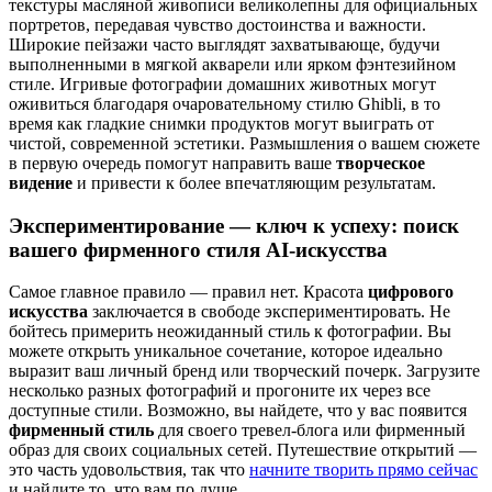
текстуры масляной живописи великолепны для официальных
портретов, передавая чувство достоинства и важности.
Широкие пейзажи часто выглядят захватывающе, будучи
выполненными в мягкой акварели или ярком фэнтезийном
стиле. Игривые фотографии домашних животных могут
оживиться благодаря очаровательному стилю Ghibli, в то
время как гладкие снимки продуктов могут выиграть от
чистой, современной эстетики. Размышления о вашем сюжете
в первую очередь помогут направить ваше
творческое
видение
и привести к более впечатляющим результатам.
Экспериментирование — ключ к успеху: поиск
вашего фирменного стиля AI-искусства
Самое главное правило — правил нет. Красота
цифрового
искусства
заключается в свободе экспериментировать. Не
бойтесь примерить неожиданный стиль к фотографии. Вы
можете открыть уникальное сочетание, которое идеально
выразит ваш личный бренд или творческий почерк. Загрузите
несколько разных фотографий и прогоните их через все
доступные стили. Возможно, вы найдете, что у вас появится
фирменный стиль
для своего тревел-блога или фирменный
образ для своих социальных сетей. Путешествие открытий —
это часть удовольствия, так что
начните творить прямо сейчас
и найдите то, что вам по душе.