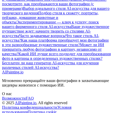
посмотрите, как преображаются ваши фотографии (с
примерами)
Выбор идеального стиля AI-искусства для вашего
творческого видения
Подбор стиля к сюжету: портреты,
пейзажи, домашние животные и
объекты
Экспериментирование — ключ к успеху: поиск
вашего фирменного стиля AI-искусства
Ваше художественное
путешествие ждет: начните творить со стилями AI-
искусства
Часто задаваемые вопросы
Что такое стиль AI-
искусства?
Как наша платформа преобразует мои фотографии
в эти разнообразные художественные стили?
Может ли ИИ
превратить любую фотографию в картину, независимо от
качества?
Какой ИИ лучше всего подходит для преобразования
фото в картины в определенных художественных стилях?
Бесплатен ли наш генератор AI-искусства для изучения
различных стилей AI-искусства?
AIPainting.io
Мгновенно превращайте ваши фотографии в захватывающие
шедевры живописи с помощью ИИ.
О нас
Возможности
FAQ
© 2025
AIPainting.io
, All rights reserved
Политика конфиденциальности
Условия
использования
Политика cookie