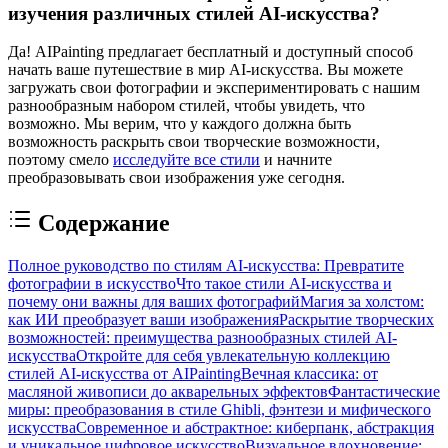
изучения различных стилей AI-искусства?
Да! AIPainting предлагает бесплатный и доступный способ
начать ваше путешествие в мир AI-искусства. Вы можете
загружать свои фотографии и экспериментировать с нашим
разнообразным набором стилей, чтобы увидеть, что
возможно. Мы верим, что у каждого должна быть
возможность раскрыть свои творческие возможности,
поэтому смело
исследуйте все стили
и начните
преобразовывать свои изображения уже сегодня.
Содержание
Полное руководство по стилям AI-искусства: Превратите
фотографии в искусство
Что такое стили AI-искусства и
почему они важны для ваших фотографий
Магия за холстом:
как ИИ преобразует ваши изображения
Раскрытие творческих
возможностей: преимущества разнообразных стилей AI-
искусства
Откройте для себя увлекательную коллекцию
стилей AI-искусства от AIPainting
Вечная классика: от
масляной живописи до акварельных эффектов
Фантастические
миры: преобразования в стиле Ghibli, фэнтези и мифического
искусства
Современное и абстрактное: киберпанк, абстракция
и уникальное цифровое искусство
Визуальное вдохновение: