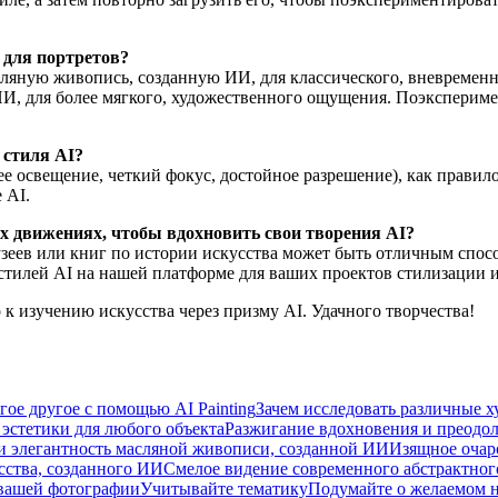
 для портретов?
яную живопись, созданную ИИ, для классического, вневременно
ИИ, для более мягкого, художественного ощущения. Поэкспериме
 стиля AI?
ее освещение, четкий фокус, достойное разрешение), как правил
 AI.
х движениях, чтобы вдохновить свои творения AI?
узеев или книг по истории искусства может быть отличным спос
 стилей AI на нашей платформе для ваших проектов стилизации
к изучению искусства через призму AI. Удачного творчества!
гое другое с помощью AI Painting
Зачем исследовать различные х
эстетики для любого объекта
Разжигание вдохновения и преодол
и элегантность масляной живописи, созданной ИИ
Изящное очар
сства, созданного ИИ
Смелое видение современного абстрактног
 вашей фотографии
Учитывайте тематику
Подумайте о желаемом 