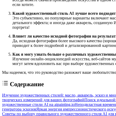
если хотите.
Какой художественный стиль AI лучше всего подходит
Это субъективно, но популярные варианты включают масл
детального эффекта; и иногда даже акварель, созданную 
портрета!
Влияет ли качество исходной фотографии на результат
Да, исходная фотография более высокого качества (хорош
приводит к более подробной и детализированной картине
Как я могу узнать больше о различных художественны
Изучение онлайн-энциклопедий искусства, веб-сайтов м
могут затем вдохновить вас при выборе художественных
Мы надеемся, что это руководство разожжет ваше любопытство 
Содержание
Изучение художественных стилей: масло, акварель, эскиз и мно
творческих измерений для ваших фотографий
Поиск идеальной 
художественные стили AI на aipainting.io
Неподвластная времен
генератора эскизов
Яркая энергия импрессионистического иску
Советы по выбору правильного художественного стиля AI для