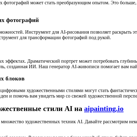
х фотографий может стать преобразующим опытом. Это больше, 
их фотографий
можностей. Инструмент для AI-рисования позволяет раскрыть э
струмент для трансформации фотографий под рукой.
ых эффектах. Драматический портрет может потребовать глубины
ль, созданная ИИ. Наш генератор AI-живописи помогает вам найт
их блоков
 цифровыми художественными стилями могут стать фантастичес
деи и помочь вам увидеть мир со свежей художественной персп
ожественные стили AI на
aipainting.io
о множество художественных техник AI. Давайте рассмотрим не