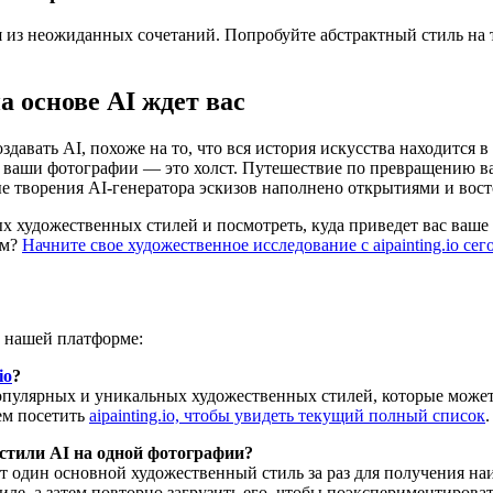
я из неожиданных сочетаний. Попробуйте абстрактный стиль на 
 основе AI ждет вас
здавать AI, похоже на то, что вся история искусства находитс
а ваши фотографии — это холст. Путешествие по превращению 
 творения AI-генератора эскизов наполнено открытиями и вост
 художественных стилей и посмотреть, куда приведет вас ваше
ым?
Начните свое художественное исследование с aipainting.io сег
и нашей платформе:
io
?
улярных и уникальных художественных стилей, которые может о
ем посетить
aipainting.io, чтобы увидеть текущий полный список
.
стили AI на одной фотографии?
 один основной художественный стиль за раз для получения наи
тиле, а затем повторно загрузить его, чтобы поэкспериментиров