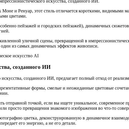
мпрессионистического искусства, созданного ИИ.
Моне и Ренуар, этот стиль отличается короткими, видимыми ма
ными цветами.
собенно пейзажей и городских пейзажей), динамичных сюжетов,
гией.
ивленной уличной сцены, превращенной в импрессионистическ
то один из самых динамичных эффектов живописи.
ства, созданного ИИ
искусства, созданного ИИ, предлагает полный отход от реализм
епрезентативные формы, смелые и неожиданные цветовые сочетан
нии.
ь отправной точкой, если вы ищете уникальное, современное п
ли просто превращения знакомого изображения во что-то совер
фотографию цветка, деконструированную в динамичное взаимодей
ередает его энергию, а не его детали.