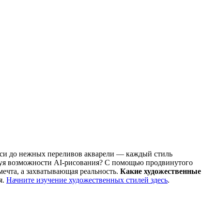
иси до нежных переливов акварели — каждый стиль
ьзуя возможности AI-рисования? С помощью продвинутого
мечта, а захватывающая реальность.
Какие художественные
я.
Начните изучение художественных стилей здесь
.