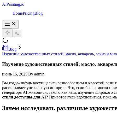
AIPainting.io
Home
Pricing
Blog
Blog
Изучение художественных стилей: масло, акварель, эскиз и мно
Изучение художественных стилей: масло, акварель
июнь 15, 2025
|
By admin
Вы когда-нибудь восхищались разнообразием и красотой разн
рассказывает уникальную историю. Что, если бы вы могли пр
генератора AI-живописи, такого как наш, изучение широкого с
стили доступны для AI?
Приготовьтесь вдохновиться, пока мы
Зачем исследовать различные художест