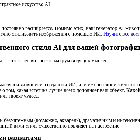
, постоянно расширяется. Помимо этих, наш генератор AI-живо
онечно стилизовать изображения с помощью ИИ.
Изучите все дос
твенного стиля AI для вашей фотографи
 — это ключ, вот несколько руководящих мыслей:
масляной живописи, созданной ИИ, или импрессионистического и
о том, какая эстетика лучше всего дополняет ваш объект.
Какой
ль творят чудеса.
 и безмятежным (возможно, акварель), драматичным и интенсив
нный вами стиль существенно повлияет на настроение.
ыми вариантами