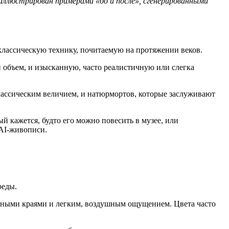
оиллюстрирован примерами «до и после», сгенерированными
лассическую технику, почитаемую на протяжении веков.
 объем, и изысканную, часто реалистичную или слегка
классическим величием, и натюрмортов, которые заслуживают
й кажется, будто его можно повесить в музее, или
AI-живописи.
реды.
лавными краями и легким, воздушным ощущением. Цвета часто