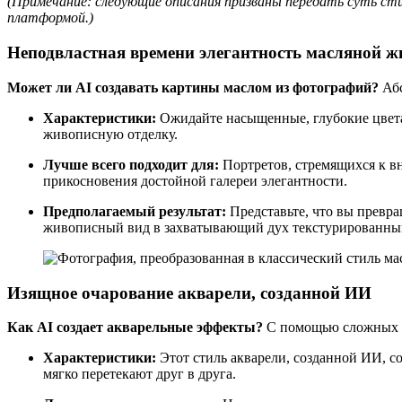
(Примечание: следующие описания призваны передать суть сти
платформой.)
Неподвластная времени элегантность масляной ж
Может ли AI создавать картины маслом из фотографий?
Абс
Характеристики:
Ожидайте насыщенные, глубокие цвета,
живописную отделку.
Лучше всего подходит для:
Портретов, стремящихся к вн
прикосновения достойной галереи элегантности.
Предполагаемый результат:
Представьте, что вы превра
живописный вид в захватывающий дух текстурированный
Изящное очарование акварели, созданной ИИ
Как AI создает акварельные эффекты?
С помощью сложных а
Характеристики:
Этот стиль акварели, созданной ИИ, с
мягко перетекают друг в друга.