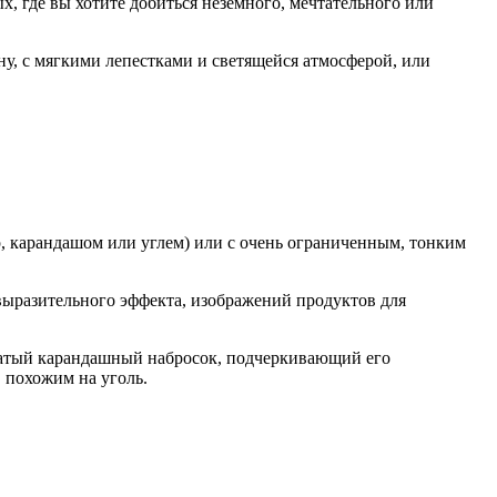
 где вы хотите добиться неземного, мечтательного или
у, с мягкими лепестками и светящейся атмосферой, или
, карандашом или углем) или с очень ограниченным, тонким
выразительного эффекта, изображений продуктов для
ватый карандашный набросок, подчеркивающий его
 похожим на уголь.