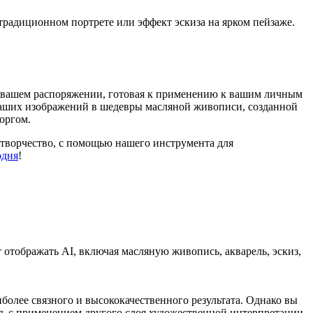
традиционном портрете или эффект эскиза на ярком пейзаже.
я в вашем распоряжении, готовая к применению к вашим личным
ваших изображений в шедевры масляной живописи, созданной
оргом.
 творчество, с помощью нашего инструмента для
одня
!
тображать AI, включая масляную живопись, акварель, эскиз,
более связного и высококачественного результата. Однако вы
ать с применением другого слоя художественной интерпретации,