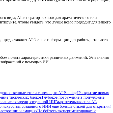
го вида; AI-генератор эскизов для драматического или
нтируйте, чтобы увидеть, что лучше всего подходит для вашего
о, предоставляет AI больше информации для работы, что часто
обом понять характеристики различных движений. Эти знания
 изображений с помощью ИИ.
удожественные стили с помощью AI Painting?
Раскрытие новых
ение творческих блоков
Глубокое погружение в популярные
ование акварели, созданной ИИ
Выразительная сила AI-
о искусства, созданного ИИ
И еще больше стилей для открытия!
настроении и эмоциях
Не бойтесь экспериментировать с