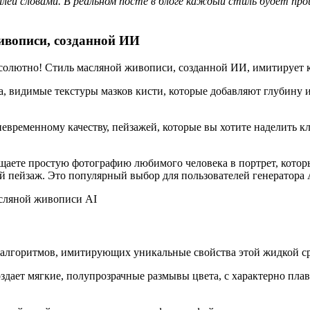
лей словами. В реальном посте в блоге каждый стиль будет пр
ивописи, созданной ИИ
олютно! Стиль масляной живописи, созданной ИИ, имитирует к
 видимые текстуры мазков кисти, которые добавляют глубину и
евременному качеству, пейзажей, которые вы хотите наделить 
щаете простую фотографию любимого человека в портрет, которы
 пейзаж. Это популярный выбор для пользователей генератора 
лгоритмов, имитирующих уникальные свойства этой жидкой с
оздает мягкие, полупрозрачные размывы цвета, с характерно п