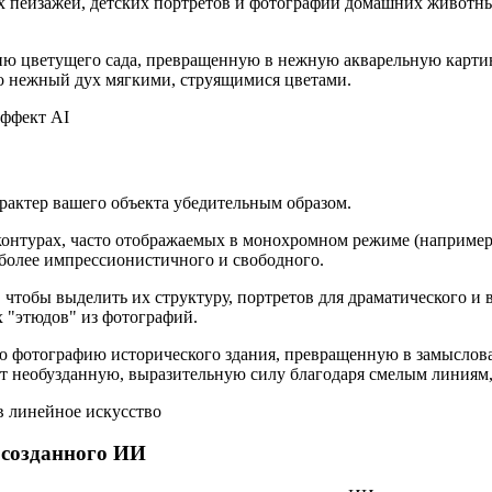
пейзажей, детских портретов и фотографий домашних животных,
ию цветущего сада, превращенную в нежную акварельную картин
го нежный дух мягкими, струящимися цветами.
рактер вашего объекта убедительным образом.
контурах, часто отображаемых в монохромном режиме (например
 более импрессионистичного и свободного.
тобы выделить их структуру, портретов для драматического и 
 "этюдов" из фотографий.
ю фотографию исторического здания, превращенную в замысло
ет необузданную, выразительную силу благодаря смелым линиям,
 созданного ИИ