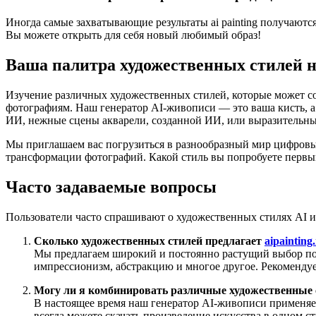
Иногда самые захватывающие результаты ai painting получаютс
Вы можете открыть для себя новый любимый образ!
Ваша палитра художественных стилей на
Изучение различных художественных стилей, которые может со
фотографиям. Наш генератор AI-живописи — это ваша кисть, 
ИИ, нежные сцены акварели, созданной ИИ, или выразительные
Мы приглашаем вас погрузиться в разнообразный мир цифровых
трансформации фотографий. Какой стиль вы попробуете перв
Часто задаваемые вопросы
Пользователи часто спрашивают о художественных стилях AI 
Сколько художественных стилей предлагает
aipainting.
Мы предлагаем широкий и постоянно растущий выбор поп
импрессионизм, абстракцию и многое другое. Рекоменду
Могу ли я комбинировать различные художественные 
В настоящее время наш генератор AI-живописи применяет
всегда можете скачать произведение искусства в одном с