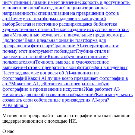
интуитивный дизайн имеет значение
Скорость и доступность:
мгновенное онлайн-создание
Специализированная
направленность: специализация на превращении фото в
арт
Почему эта платформа выделяется как лучший
выбор
Богатая и постоянно расширяющаяся библиотека
художественных стилей
Легкое создание искусства всего за 3
шага
Мгновенные результаты и визуальные предпросмотры
"до/после"
Ваша идеальная онлайн-платформа для
превращения фото в арт
Сравнение AI-генераторов арта:
почему этот инструмент побеждает
Глубина стиля и
параметры настройки
Кривая обучения и принятие
пользователями
Точность вывода и художественное
выражение
Готовы превратить свои фотографии в шедевры?
Часто задаваемые вопросы об AI-живописи из
фотографий
Какой AI лучше всего превращает фотографии в
арт?
Может ли AI действительно превратить любую
фотографию в произведение искусства?
Как работает AI-
живопись для преобразования изображений?
Как я могу начать
создавать свои собственные произведения AI-арта?
AIPainting.io
Мгновенно превращайте ваши фотографии в захватывающие
шедевры живописи с помощью ИИ.
О нас