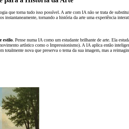
para a História da Arte
ogia que torna tudo isso possível. A arte com IA não se trata de substit
cos instantaneamente, tornando a história da arte uma experiência intera
 estilo
. Pense numa IA como um estudante brilhante de arte. Ela estu
ovimento artístico como o Impressionismo). A IA aplica então inteligent
gem totalmente nova que preserva o tema da sua imagem, mas a reimagin