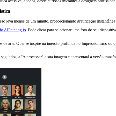
stica acessível a todos, desde curiosos iniciantes a designers profissionai
stica
cesso leva menos de um minuto, proporcionando gratificação instantâne
 do AIPainting.io
. Pode clicar para selecionar uma foto do seu dispositiv
los de arte. Quer se inspire na imersão profunda no Impressionismo ou 
segundos, a IA processará a sua imagem e apresentará a versão transfor