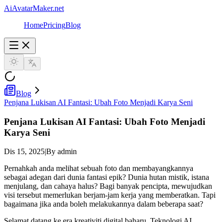
AiAvatarMaker.net
Home
Pricing
Blog
Blog
Penjana Lukisan AI Fantasi: Ubah Foto Menjadi Karya Seni
Penjana Lukisan AI Fantasi: Ubah Foto Menjadi
Karya Seni
Dis 15, 2025
|
By admin
Pernahkah anda melihat sebuah foto dan membayangkannya
sebagai adegan dari dunia fantasi epik? Dunia hutan mistik, istana
menjulang, dan cahaya halus? Bagi banyak pencipta, mewujudkan
visi tersebut memerlukan berjam-jam kerja yang memberatkan. Tapi
bagaimana jika anda boleh melakukannya dalam beberapa saat?
Selamat datang ke era kreativiti digital baharu. Teknologi AI