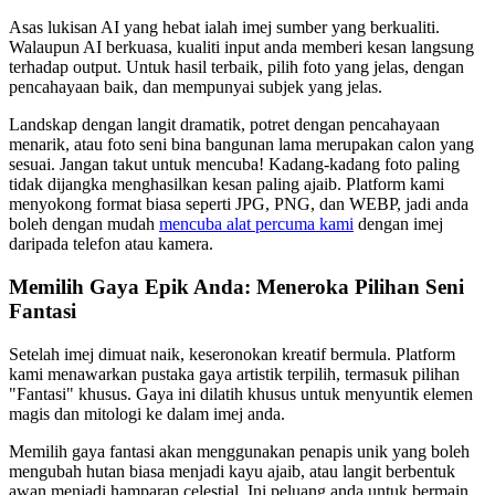
Asas lukisan AI yang hebat ialah imej sumber yang berkualiti.
Walaupun AI berkuasa, kualiti input anda memberi kesan langsung
terhadap output. Untuk hasil terbaik, pilih foto yang jelas, dengan
pencahayaan baik, dan mempunyai subjek yang jelas.
Landskap dengan langit dramatik, potret dengan pencahayaan
menarik, atau foto seni bina bangunan lama merupakan calon yang
sesuai. Jangan takut untuk mencuba! Kadang-kadang foto paling
tidak dijangka menghasilkan kesan paling ajaib. Platform kami
menyokong format biasa seperti JPG, PNG, dan WEBP, jadi anda
boleh dengan mudah
mencuba alat percuma kami
dengan imej
daripada telefon atau kamera.
Memilih Gaya Epik Anda: Meneroka Pilihan Seni
Fantasi
Setelah imej dimuat naik, keseronokan kreatif bermula. Platform
kami menawarkan pustaka gaya artistik terpilih, termasuk pilihan
"Fantasi" khusus. Gaya ini dilatih khusus untuk menyuntik elemen
magis dan mitologi ke dalam imej anda.
Memilih gaya fantasi akan menggunakan penapis unik yang boleh
mengubah hutan biasa menjadi kayu ajaib, atau langit berbentuk
awan menjadi hamparan celestial. Ini peluang anda untuk bermain