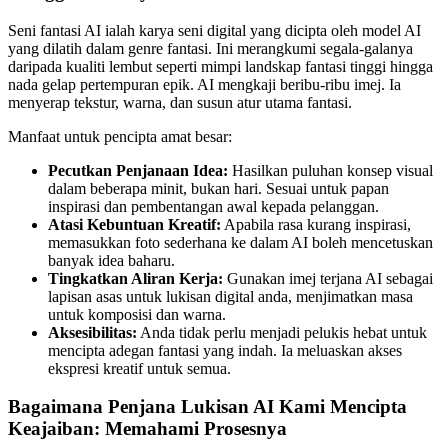
Seni fantasi AI ialah karya seni digital yang dicipta oleh model AI
yang dilatih dalam genre fantasi. Ini merangkumi segala-galanya
daripada kualiti lembut seperti mimpi landskap fantasi tinggi hingga
nada gelap pertempuran epik. AI mengkaji beribu-ribu imej. Ia
menyerap tekstur, warna, dan susun atur utama fantasi.
Manfaat untuk pencipta amat besar:
Pecutkan Penjanaan Idea:
Hasilkan puluhan konsep visual
dalam beberapa minit, bukan hari. Sesuai untuk papan
inspirasi dan pembentangan awal kepada pelanggan.
Atasi Kebuntuan Kreatif:
Apabila rasa kurang inspirasi,
memasukkan foto sederhana ke dalam AI boleh mencetuskan
banyak idea baharu.
Tingkatkan Aliran Kerja:
Gunakan imej terjana AI sebagai
lapisan asas untuk lukisan digital anda, menjimatkan masa
untuk komposisi dan warna.
Aksesibilitas:
Anda tidak perlu menjadi pelukis hebat untuk
mencipta adegan fantasi yang indah. Ia meluaskan akses
ekspresi kreatif untuk semua.
Bagaimana Penjana Lukisan AI Kami Mencipta
Keajaiban: Memahami Prosesnya