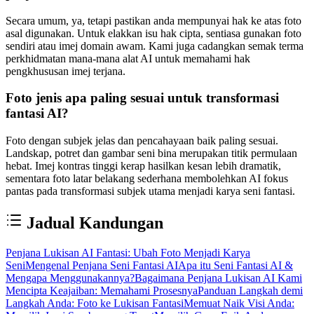
Secara umum, ya, tetapi pastikan anda mempunyai hak ke atas foto
asal digunakan. Untuk elakkan isu hak cipta, sentiasa gunakan foto
sendiri atau imej domain awam. Kami juga cadangkan semak terma
perkhidmatan mana-mana alat AI untuk memahami hak
pengkhususan imej terjana.
Foto jenis apa paling sesuai untuk transformasi
fantasi AI?
Foto dengan subjek jelas dan pencahayaan baik paling sesuai.
Landskap, potret dan gambar seni bina merupakan titik permulaan
hebat. Imej kontras tinggi kerap hasilkan kesan lebih dramatik,
sementara foto latar belakang sederhana membolehkan AI fokus
pantas pada transformasi subjek utama menjadi karya seni fantasi.
Jadual Kandungan
Penjana Lukisan AI Fantasi: Ubah Foto Menjadi Karya
Seni
Mengenal Penjana Seni Fantasi AI
Apa itu Seni Fantasi AI &
Mengapa Menggunakannya?
Bagaimana Penjana Lukisan AI Kami
Mencipta Keajaiban: Memahami Prosesnya
Panduan Langkah demi
Langkah Anda: Foto ke Lukisan Fantasi
Memuat Naik Visi Anda: