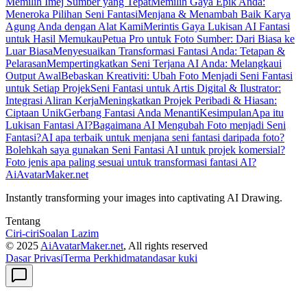
Memilih Imej Sumber yang Tepat
Memilih Gaya Epik Anda:
Meneroka Pilihan Seni Fantasi
Menjana & Menambah Baik Karya
Agung Anda dengan Alat Kami
Merintis Gaya Lukisan AI Fantasi
untuk Hasil Memukau
Petua Pro untuk Foto Sumber: Dari Biasa ke
Luar Biasa
Menyesuaikan Transformasi Fantasi Anda: Tetapan &
Pelarasan
Mempertingkatkan Seni Terjana AI Anda: Melangkaui
Output Awal
Bebaskan Kreativiti: Ubah Foto Menjadi Seni Fantasi
untuk Setiap Projek
Seni Fantasi untuk Artis Digital & Ilustrator:
Integrasi Aliran Kerja
Meningkatkan Projek Peribadi & Hiasan:
Ciptaan Unik
Gerbang Fantasi Anda Menanti
Kesimpulan
Apa itu
Lukisan Fantasi AI?
Bagaimana AI Mengubah Foto menjadi Seni
Fantasi?
AI apa terbaik untuk menjana seni fantasi daripada foto?
Bolehkah saya gunakan Seni Fantasi AI untuk projek komersial?
Foto jenis apa paling sesuai untuk transformasi fantasi AI?
AiAvatarMaker.net
Instantly transforming your images into captivating AI Drawing.
Tentang
Ciri-ciri
Soalan Lazim
© 2025
AiAvatarMaker.net
, All rights reserved
Dasar Privasi
Terma Perkhidmatan
dasar kuki