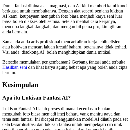
Dunia fantasi dibina atas imaginasi, dan AI kini memberi kami kunci
berkuasa untuk membukanya. Dengan alat seperti penjana lukisan
AI kami, keupayaan mengubah foto biasa menjadi karya seni luar
biasa boleh diakses oleh semua. Setelah melihat cara kerjanya,
mencuba langkah-langkah, dan mengambil petua pro, kini giliran
anda bermain.
Sama ada anda artis profesional mencari aliran kerja lebih efisien
atau hobiwan mencari laluan kreatif baharu, potensinya tidak terhad.
Visi anda, disokong AI, boleh menghidupkan dunia mitikal.
Bersedia memulakan pengembaraan? Gerbang fantasi anda terbuka.
Hasilkan seni
dan lihat karya agung hebat apa yang boleh anda cipta
hari ini!
Kesimpulan
Apa itu Lukisan Fantasi AI?
Lukisan Fantasi AI ialah proses di mana kecerdasan buatan
mengubah foto biasa menjadi imej baharu yang meniru gaya dan
tema seni fantasi. Ini dicapai menggunakan model AI dilatih pada set
data besar ilustrasi dan lukisan fantasi untuk mempelajari ciri unik
seperti pencahayaan magis, warna halus, dan komposisi epik.