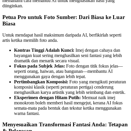
memahami cara memandu AI untuk menghasilkan hasil yang
diinginkan.
Petua Pro untuk Foto Sumber: Dari Biasa ke Luar
Biasa
Untuk mendapat hasil maksimum daripada AI, berfikirlah seperti
artis ketika memilih foto anda.
Kontras Tinggi Adalah Kunci:
Imej dengan cahaya dan
bayangan kuat sering menghasilkan seni fantasi yang lebih
dramatik dan menarik secara visual.
Fokus pada Subjek Jelas:
Foto dengan titik fokus jelas—
seperti orang, haiwan, atau bangunan—membantu AI
menggunakan gaya dengan lebih tepat.
Pertimbangkan Komposisi:
Foto yang mengikuti peraturan
komposisi klasik (seperti peraturan pertiga) cenderung
menghasilkan karya artistik yang lebih seimbang dan estetik.
Eksperimen dengan Hitam Putih:
Memuat naik imej
monokrom boleh memberi hasil mengejut, kerana AI fokus
semata-mata pada bentuk dan tekstur ketika menggunakan
warna fantasi.
Menyesuaikan Transformasi Fantasi Anda: Tetapan
& Pelarasan