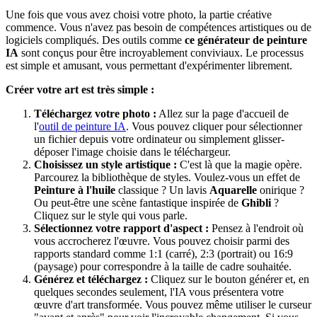
Une fois que vous avez choisi votre photo, la partie créative
commence. Vous n'avez pas besoin de compétences artistiques ou de
logiciels compliqués. Des outils comme
ce générateur de peinture
IA
sont conçus pour être incroyablement conviviaux. Le processus
est simple et amusant, vous permettant d'expérimenter librement.
Créer votre art est très simple :
Téléchargez votre photo :
Allez sur la page d'accueil de
l'
outil de peinture IA
. Vous pouvez cliquer pour sélectionner
un fichier depuis votre ordinateur ou simplement glisser-
déposer l'image choisie dans le téléchargeur.
Choisissez un style artistique :
C'est là que la magie opère.
Parcourez la bibliothèque de styles. Voulez-vous un effet de
Peinture à l'huile
classique ? Un lavis
Aquarelle
onirique ?
Ou peut-être une scène fantastique inspirée de
Ghibli
?
Cliquez sur le style qui vous parle.
Sélectionnez votre rapport d'aspect :
Pensez à l'endroit où
vous accrocherez l'œuvre. Vous pouvez choisir parmi des
rapports standard comme 1:1 (carré), 2:3 (portrait) ou 16:9
(paysage) pour correspondre à la taille de cadre souhaitée.
Générez et téléchargez :
Cliquez sur le bouton générer et, en
quelques secondes seulement, l'IA vous présentera votre
œuvre d'art transformée. Vous pouvez même utiliser le curseur