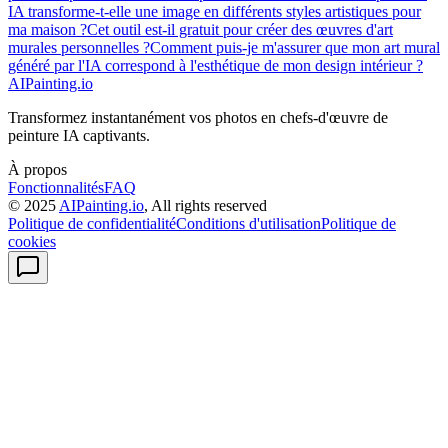
IA transforme-t-elle une image en différents styles artistiques pour
ma maison ?
Cet outil est-il gratuit pour créer des œuvres d'art
murales personnelles ?
Comment puis-je m'assurer que mon art mural
généré par l'IA correspond à l'esthétique de mon design intérieur ?
AIPainting.io
Transformez instantanément vos photos en chefs-d'œuvre de
peinture IA captivants.
À propos
Fonctionnalités
FAQ
© 2025
AIPainting.io
, All rights reserved
Politique de confidentialité
Conditions d'utilisation
Politique de
cookies