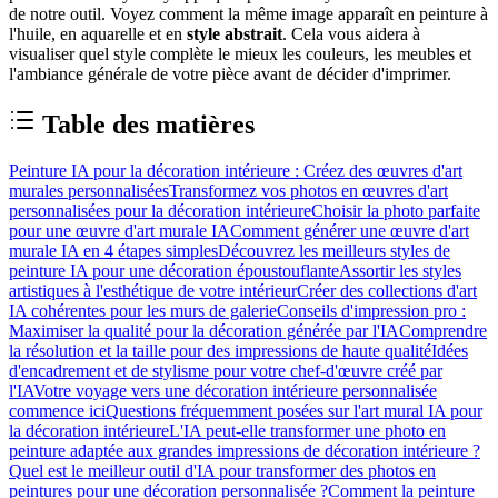
de notre outil. Voyez comment la même image apparaît en peinture à
l'huile, en aquarelle et en
style abstrait
. Cela vous aidera à
visualiser quel style complète le mieux les couleurs, les meubles et
l'ambiance générale de votre pièce avant de décider d'imprimer.
Table des matières
Peinture IA pour la décoration intérieure : Créez des œuvres d'art
murales personnalisées
Transformez vos photos en œuvres d'art
personnalisées pour la décoration intérieure
Choisir la photo parfaite
pour une œuvre d'art murale IA
Comment générer une œuvre d'art
murale IA en 4 étapes simples
Découvrez les meilleurs styles de
peinture IA pour une décoration époustouflante
Assortir les styles
artistiques à l'esthétique de votre intérieur
Créer des collections d'art
IA cohérentes pour les murs de galerie
Conseils d'impression pro :
Maximiser la qualité pour la décoration générée par l'IA
Comprendre
la résolution et la taille pour des impressions de haute qualité
Idées
d'encadrement et de stylisme pour votre chef-d'œuvre créé par
l'IA
Votre voyage vers une décoration intérieure personnalisée
commence ici
Questions fréquemment posées sur l'art mural IA pour
la décoration intérieure
L'IA peut-elle transformer une photo en
peinture adaptée aux grandes impressions de décoration intérieure ?
Quel est le meilleur outil d'IA pour transformer des photos en
peintures pour une décoration personnalisée ?
Comment la peinture