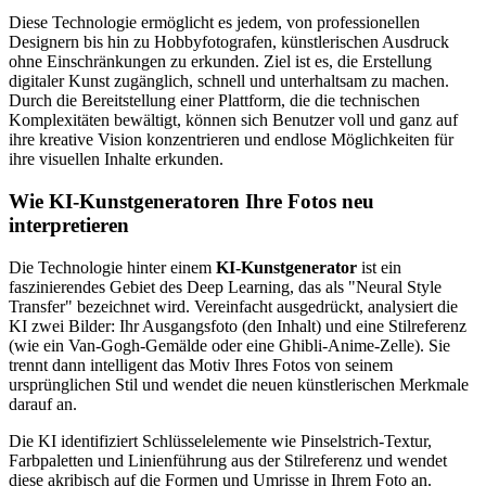
Diese Technologie ermöglicht es jedem, von professionellen
Designern bis hin zu Hobbyfotografen, künstlerischen Ausdruck
ohne Einschränkungen zu erkunden. Ziel ist es, die Erstellung
digitaler Kunst zugänglich, schnell und unterhaltsam zu machen.
Durch die Bereitstellung einer Plattform, die die technischen
Komplexitäten bewältigt, können sich Benutzer voll und ganz auf
ihre kreative Vision konzentrieren und endlose Möglichkeiten für
ihre visuellen Inhalte erkunden.
Wie KI-Kunstgeneratoren Ihre Fotos neu
interpretieren
Die Technologie hinter einem
KI-Kunstgenerator
ist ein
faszinierendes Gebiet des Deep Learning, das als "Neural Style
Transfer" bezeichnet wird. Vereinfacht ausgedrückt, analysiert die
KI zwei Bilder: Ihr Ausgangsfoto (den Inhalt) und eine Stilreferenz
(wie ein Van-Gogh-Gemälde oder eine Ghibli-Anime-Zelle). Sie
trennt dann intelligent das Motiv Ihres Fotos von seinem
ursprünglichen Stil und wendet die neuen künstlerischen Merkmale
darauf an.
Die KI identifiziert Schlüsselelemente wie Pinselstrich-Textur,
Farbpaletten und Linienführung aus der Stilreferenz und wendet
diese akribisch auf die Formen und Umrisse in Ihrem Foto an.