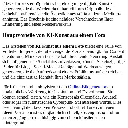
Dieser Prozess ermöglicht es ihr, einzigartige digitale Kunst zu
generieren, die die Wiedererkennbarkeit Ihres Originalbildes
beibehält, während sie die Ästhetik eines völlig anderen Mediums
annimmt. Das Ergebnis ist eine nahtlose Verschmelzung Ihrer
Erinnerung und eines Meisterwerkstils.
Hauptvorteile von KI-Kunst aus einem Foto
Das Erstellen von
KI-Kunst aus einem Foto
bietet eine Fülle von
Vorteilen für jeden, der überzeugende Visuals benötigt. Für Content
Creator und Marketer ist es eine bahnbrechende Neuerung. Anstatt
sich auf generische Stockfotos zu verlassen, können Sie einzigartige
Bilder für Blogs, Social-Media-Beiträge und Werbeanzeigen
generieren, die die Aufmerksamkeit des Publikums auf sich ziehen
und die einzigartige Identität Ihrer Marke stärken.
Für Künstler und Hobbyisten ist ein
Online-Bildgenerator
ein
unglaubliches Werkzeug für Inspiration und Experimente. Sie
können schnell testen, wie ein Konzept als Ölgemälde, Aquarell
oder sogar im futuristischen Cyberpunk-Stil aussehen würde. Dies
beschleunigt den kreativen Prozess und öffnet Türen zu neuen
Ideen. Vor allem ist es unglaublich schnell, kostengünstig und für
jeden zugänglich, unabhängig von seinem künstlerischen
Hintergrund.