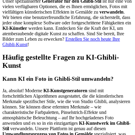
Unser spezialisierter
Generator für den Ghibli-Stil
ist nur eine von
vielen verfügbaren Optionen, die es Ihnen ermöglichen, Fotos mit
vielfältigen künstlerischen Effekten in Gemälde zu
verwandeln
.
Wir bieten eine benutzerfreundliche Erfahrung, die sicherstellt, dass
jeder ohne komplexe Software oder fortgeschrittene Fähigkeiten ein
KI-Künstler
werden kann. Entdecken Sie die Kraft der KI, um
atemberaubende digitale Kunst zu schaffen. Sind Sie bereit, Ihre
Bilder zum Leben zu erwecken?
Erstellen Sie noch heute Ihre
Ghibli-Kunst
!
Häufig gestellte Fragen zu KI-Ghibli-
Kunst
Kann KI ein Foto in Ghibli-Stil umwandeln?
Ja, absolut! Moderne
KI-Kunstgeneratoren
sind mit
fortschrittlichen Algorithmen ausgestattet, die die künstlerischen
Merkmale spezifischer Stile, wie die von Studio Ghibli, analysieren
können. Sie können diese erlernten Merkmale – wie
charakteristische Farbpaletten, Pinselstrich-Effekte und
atmosphärische Beleuchtung – auf Ihr hochgeladenes Foto
anwenden und es so in ein einzigartiges
KI-Kunstwerk im Ghibli-
Stil
verwandeln. Unsere Plattform ist genau auf diesen
Umwandlungsprozess von Fotos in Gemälde
spezialisiert, was