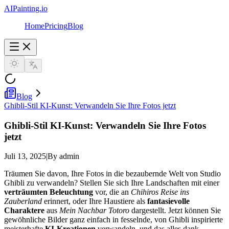
AIPainting.io
Home
Pricing
Blog
Blog
Ghibli-Stil KI-Kunst: Verwandeln Sie Ihre Fotos jetzt
Ghibli-Stil KI-Kunst: Verwandeln Sie Ihre Fotos
jetzt
Juli 13, 2025
|
By admin
Träumen Sie davon, Ihre Fotos in die bezaubernde Welt von Studio
Ghibli zu verwandeln? Stellen Sie sich Ihre Landschaften mit einer
verträumten Beleuchtung
vor, die an
Chihiros Reise ins
Zauberland
erinnert, oder Ihre Haustiere als
fantasievolle
Charaktere
aus
Mein Nachbar Totoro
dargestellt. Jetzt können Sie
gewöhnliche Bilder ganz einfach in fesselnde, von Ghibli inspirierte
meisterhafte
KI-Kreationen
verwandeln, und das alles dank