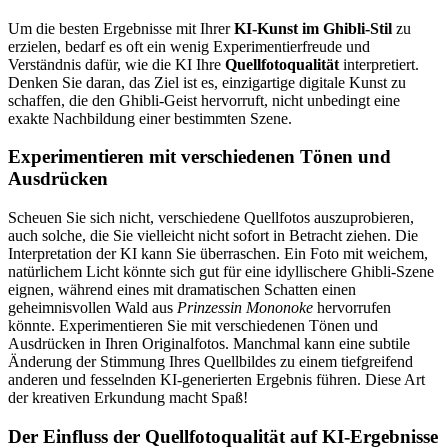
Um die besten Ergebnisse mit Ihrer
KI-Kunst im Ghibli-Stil
zu
erzielen, bedarf es oft ein wenig Experimentierfreude und
Verständnis dafür, wie die KI Ihre
Quellfotoqualität
interpretiert.
Denken Sie daran, das Ziel ist es, einzigartige digitale Kunst zu
schaffen, die den Ghibli-Geist hervorruft, nicht unbedingt eine
exakte Nachbildung einer bestimmten Szene.
Experimentieren mit verschiedenen Tönen und
Ausdrücken
Scheuen Sie sich nicht, verschiedene Quellfotos auszuprobieren,
auch solche, die Sie vielleicht nicht sofort in Betracht ziehen. Die
Interpretation der KI kann Sie überraschen. Ein Foto mit weichem,
natürlichem Licht könnte sich gut für eine idyllischere Ghibli-Szene
eignen, während eines mit dramatischen Schatten einen
geheimnisvollen Wald aus
Prinzessin Mononoke
hervorrufen
könnte. Experimentieren Sie mit verschiedenen Tönen und
Ausdrücken in Ihren Originalfotos. Manchmal kann eine subtile
Änderung der Stimmung Ihres Quellbildes zu einem tiefgreifend
anderen und fesselnden KI-generierten Ergebnis führen. Diese Art
der kreativen Erkundung macht Spaß!
Der Einfluss der Quellfotoqualität auf KI-Ergebnisse