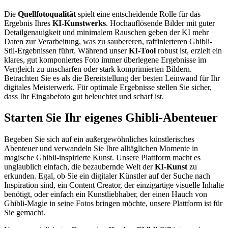
Die
Quellfotoqualität
spielt eine entscheidende Rolle für das
Ergebnis Ihres
KI-Kunstwerks
. Hochauflösende Bilder mit guter
Detailgenauigkeit und minimalem Rauschen geben der KI mehr
Daten zur Verarbeitung, was zu saubereren, raffinierteren Ghibli-
Stil-Ergebnissen führt. Während unser
KI-Tool
robust ist, erzielt ein
klares, gut komponiertes Foto immer überlegene Ergebnisse im
Vergleich zu unscharfen oder stark komprimierten Bildern.
Betrachten Sie es als die Bereitstellung der besten Leinwand für Ihr
digitales Meisterwerk. Für optimale Ergebnisse stellen Sie sicher,
dass Ihr Eingabefoto gut beleuchtet und scharf ist.
Starten Sie Ihr eigenes Ghibli-Abenteuer
Begeben Sie sich auf ein außergewöhnliches künstlerisches
Abenteuer und verwandeln Sie Ihre alltäglichen Momente in
magische Ghibli-inspirierte Kunst. Unsere Plattform macht es
unglaublich einfach, die bezaubernde Welt der
KI-Kunst
zu
erkunden. Egal, ob Sie ein digitaler Künstler auf der Suche nach
Inspiration sind, ein Content Creator, der einzigartige visuelle Inhalte
benötigt, oder einfach ein Kunstliebhaber, der einen Hauch von
Ghibli-Magie in seine Fotos bringen möchte, unsere Plattform ist für
Sie gemacht.