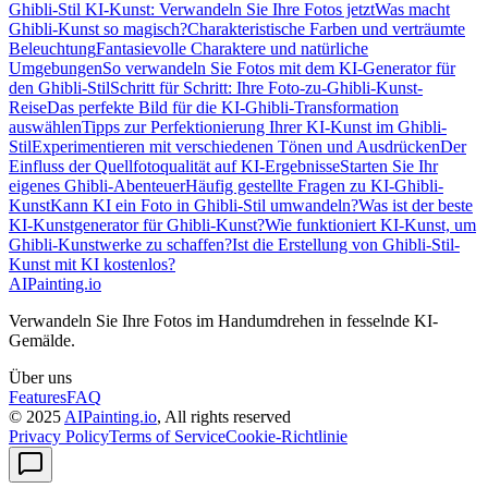
Ghibli-Stil KI-Kunst: Verwandeln Sie Ihre Fotos jetzt
Was macht
Ghibli-Kunst so magisch?
Charakteristische Farben und verträumte
Beleuchtung
Fantasievolle Charaktere und natürliche
Umgebungen
So verwandeln Sie Fotos mit dem KI-Generator für
den Ghibli-Stil
Schritt für Schritt: Ihre Foto-zu-Ghibli-Kunst-
Reise
Das perfekte Bild für die KI-Ghibli-Transformation
auswählen
Tipps zur Perfektionierung Ihrer KI-Kunst im Ghibli-
Stil
Experimentieren mit verschiedenen Tönen und Ausdrücken
Der
Einfluss der Quellfotoqualität auf KI-Ergebnisse
Starten Sie Ihr
eigenes Ghibli-Abenteuer
Häufig gestellte Fragen zu KI-Ghibli-
Kunst
Kann KI ein Foto in Ghibli-Stil umwandeln?
Was ist der beste
KI-Kunstgenerator für Ghibli-Kunst?
Wie funktioniert KI-Kunst, um
Ghibli-Kunstwerke zu schaffen?
Ist die Erstellung von Ghibli-Stil-
Kunst mit KI kostenlos?
AIPainting.io
Verwandeln Sie Ihre Fotos im Handumdrehen in fesselnde KI-
Gemälde.
Über uns
Features
FAQ
© 2025
AIPainting.io
, All rights reserved
Privacy Policy
Terms of Service
Cookie-Richtlinie