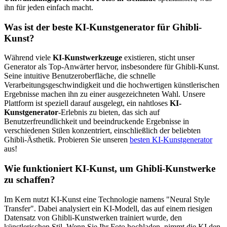
ihn für jeden einfach macht.
Was ist der beste KI-Kunstgenerator für Ghibli-
Kunst?
Während viele
KI-Kunstwerkzeuge
existieren, sticht unser
Generator als Top-Anwärter hervor, insbesondere für Ghibli-Kunst.
Seine intuitive Benutzeroberfläche, die schnelle
Verarbeitungsgeschwindigkeit und die hochwertigen künstlerischen
Ergebnisse machen ihn zu einer ausgezeichneten Wahl. Unsere
Plattform ist speziell darauf ausgelegt, ein nahtloses
KI-
Kunstgenerator
-Erlebnis zu bieten, das sich auf
Benutzerfreundlichkeit und beeindruckende Ergebnisse in
verschiedenen Stilen konzentriert, einschließlich der beliebten
Ghibli-Ästhetik. Probieren Sie unseren
besten KI-Kunstgenerator
aus!
Wie funktioniert KI-Kunst, um Ghibli-Kunstwerke
zu schaffen?
Im Kern nutzt KI-Kunst eine Technologie namens "Neural Style
Transfer". Dabei analysiert ein KI-Modell, das auf einem riesigen
Datensatz von Ghibli-Kunstwerken trainiert wurde, den
künstlerischen Stil. Wenn Sie Ihr Foto hochladen, nimmt die KI den