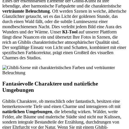
Eines der erkennbarsten Elemente der Ghibli-Kunst ist ihre
lebendige, aber harmonische Farbpalette und die charakteristische
verträumte Beleuchtung
. Oft werden Szenen in weiche, ätherische
Glanzlichter getaucht, sei es das Licht der goldenen Stunde, das
durch einen Wald fällt, oder die subtile Lumineszenz einer
mondbeschienenen Nacht. Dies verleiht jedem Bild eine Aura des
Wunders und der Wärme. Unser
KI-Tool
auf unserer Plattform
fängt diese Nuancen ein und übersetzt Ihre Fotos in Szenen, die
reich an Ghiblis charakteristischer atmosphärischer Qualität sind.
Der sorgfältige Einsatz von Licht und Schatten, kombiniert mit einer
spezifischen Farbkorrektur, prägt einen Großteil des visuellen
Charmes des Studios.
Fantasievolle Charaktere und natürliche
Umgebungen
Ghiblis Charaktere, ob menschlich oder fantastisch, besitzen eine
bemerkenswerte Tiefe und einen Charme und interagieren oft mit
natürlichen Umgebungen
, die lebendig wirken. Wälder, weite
Felder, alte Bäume und malerische Städte sind nicht nur Kulissen,
sondern integrale Bestandteile der Erzählung, durchdrungen von
einer Ehrfurcht vor der Natur. Wenn Sie mit einem Ghibli-