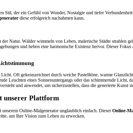
?
n Stil, der ein Gefühl von Wunder, Nostalgie und tiefer Verbundenheit 
generator
diese erfolgreich nachahmen kann.
tät der Natur. Wälder wimmeln von Leben, malerische Städte strahlen g
 Umgebungen und heben eine harmonische Existenz hervor. Dieser Fokus
 Lichtstimmung
 Licht. Oft gekennzeichnet durch weiche Pastelltöne, warme Glanzlicht
de Leuchten eines Sonnenuntergangs oder das schimmernde Licht, das 
versteht und anwendet, um sicherzustellen, dass die generierte Kunst si
t unserer Plattform
mit unserem Online-Malgenerator unglaublich einfach. Dieser
Online-Ma
ritte, um Ihre Vision zum Leben zu erwecken.