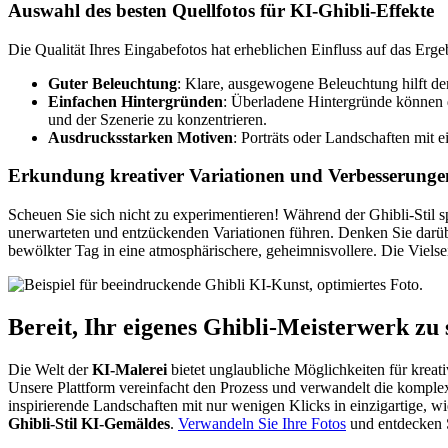
Auswahl des besten Quellfotos für KI-Ghibli-Effekte
Die Qualität Ihres Eingabefotos hat erheblichen Einfluss auf das Erg
Guter Beleuchtung
: Klare, ausgewogene Beleuchtung hilft de
Einfachen Hintergründen
: Überladene Hintergründe können 
und der Szenerie zu konzentrieren.
Ausdrucksstarken Motiven
: Porträts oder Landschaften mit 
Erkundung kreativer Variationen und Verbesserunge
Scheuen Sie sich nicht zu experimentieren! Während der Ghibli-Stil sp
unerwarteten und entzückenden Variationen führen. Denken Sie darü
bewölkter Tag in eine atmosphärischere, geheimnisvollere. Die Vielsei
Bereit, Ihr eigenes Ghibli-Meisterwerk zu 
Die Welt der
KI-Malerei
bietet unglaubliche Möglichkeiten für krea
Unsere Plattform vereinfacht den Prozess und verwandelt die komplex
inspirierende Landschaften mit nur wenigen Klicks in einzigartige,
Ghibli-Stil KI-Gemäldes
.
Verwandeln Sie Ihre Fotos
und entdecken S