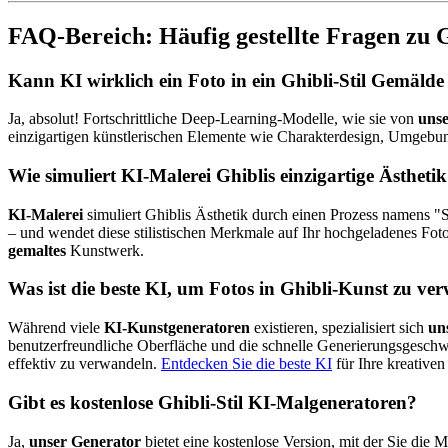
FAQ-Bereich: Häufig gestellte Fragen zu 
Kann KI wirklich ein Foto in ein Ghibli-Stil Gemäld
Ja, absolut! Fortschrittliche Deep-Learning-Modelle, wie sie von
unse
einzigartigen künstlerischen Elemente wie Charakterdesign, Umgebun
Wie simuliert KI-Malerei Ghiblis einzigartige Ästheti
KI-Malerei
simuliert Ghiblis Ästhetik durch einen Prozess namens "S
– und wendet diese stilistischen Merkmale auf Ihr hochgeladenes Foto 
gemaltes
Kunstwerk.
Was ist die beste KI, um Fotos in Ghibli-Kunst zu ve
Während viele
KI-Kunstgeneratoren
existieren, spezialisiert sich
un
benutzerfreundliche Oberfläche und die schnelle Generierungsgeschwi
effektiv zu verwandeln.
Entdecken Sie die beste KI
für Ihre kreativen
Gibt es kostenlose Ghibli-Stil KI-Malgeneratoren?
Ja,
unser Generator
bietet eine kostenlose Version, mit der Sie die