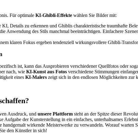
ebnis. Für optimale
KI-Ghibli-Effekte
wählen Sie Bilder mit:
r KI, Details zu erkennen und Ghiblis charakteristische traumhafte B
die Anwendung des Stils manchmal beeinträchtigen. Einfachere Szenen 
einem klaren Fokus ergeben tendenziell wirkungsvollere Ghibli-Transfo
n
ezifisch ist, kann das Ausprobieren verschiedener Quellfotos oder soga
ber nach, wie
KI-Kunst aus Fotos
verschiedene Stimmungen einfangen 
tigkeit eines
KI-Malers
zeigt sich in den endlosen Möglichkeiten zur 
schaffen?
tiven Ausdruck, und
unsere Plattform
steht an der Spitze dieser Revolu
e Aufgabe der Kunsterstellung in ein einfaches, unterhaltsames Erlebni
 wie handgemalt wirkende Meisterwerke zu verwandeln. Worauf warten S
ie den Künstler in sich!