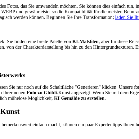
es Fotos, das Sie umwandeln möchten. Sie können dies einfach tun, in
WEBP und gewährleistet so die Kompatibilität für die meisten Benutze
agisch werden können. Beginnen Sie Ihre Transformation;
laden Sie Ih
k. Sie finden eine breite Palette von
KI-Malstilen
, aber für diese Reise
hen, von der Charakterdarstellung bis hin zu den Hintergrundtexturen. Er
isterwerks
n Sie nur noch auf die Schaltfläche "Generieren" klicken. Unsere fort
u Ihrer neuen
Foto zu Ghibli
-Kunst angezeigt. Wenn Sie mit dem Ergebn
rklich mühelose Möglichkeit,
KI-Gemälde zu erstellen
.
-Kunst
n
bemerkenswert einfach macht, können ein paar Expertentipps Ihnen h