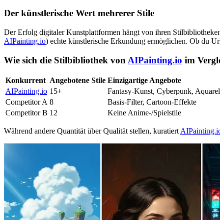
Der künstlerische Wert mehrerer Stile
Der Erfolg digitaler Kunstplattformen hängt von ihren Stilbibliothek
AIPainting.io
) echte künstlerische Erkundung ermöglichen. Ob du Ur
Wie sich die Stilbibliothek von
AIPainting.io
im Vergle
Konkurrent
Angebotene Stile
Einzigartige Angebote
AIPainting.io
15+
Fantasy-Kunst, Cyberpunk, Aquarell
Competitor A
8
Basis-Filter, Cartoon-Effekte
Competitor B
12
Keine Anime-/Spielstile
Während andere Quantität über Qualität stellen, kuratiert
AIPainting.i