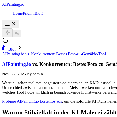
AIPainting.io
Home
Pricing
Blog
Blog
AIPainting.io vs. Konkurrenten: Bestes Foto-zu-Gemälde-Tool
AIPainting.io
vs. Konkurrenten: Bestes Foto-zu-Gemä
Nov. 27, 2025
|
By admin
Warst du schon mal total begeistert von einem neuen KI-Kunsttool, n
Unterschied zwischen atemberaubenden Meisterwerken und verschwe
welches Tool Fotos wirklich in beeindruckende Kunstwerke verwandelt
Probiere AIPainting.io kostenlos aus
, um die sofortige KI-Kunstgeneri
Warum Stilvielfalt in der KI-Malerei zählt