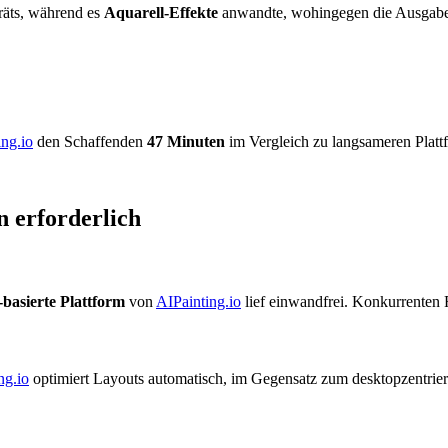
räts, während es
Aquarell-Effekte
anwandte, wohingegen die Ausgaben
ing.io
den Schaffenden
47 Minuten
im Vergleich zu langsameren Platt
n erforderlich
basierte Plattform
von
AIPainting.io
lief einwandfrei. Konkurrenten 
ng.io
optimiert Layouts automatisch, im Gegensatz zum desktopzentrie