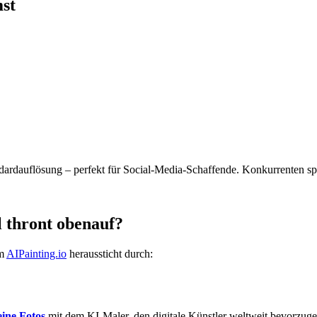
st
dardauflösung – perfekt für Social-Media-Schaffende. Konkurrenten sp
 thront obenauf?
um
AIPainting.io
heraussticht durch:
eine Fotos
mit dem KI-Maler, den digitale Künstler weltweit bevorzuge