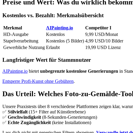
Preise und Wert: Was du wirklich bekomm
Kostenlos vs. Bezahlt: Merkmalsübersicht
Merkmal
AIPainting.io
Competitor I
HD-Ausgabe
Kostenlos
9,99 USD/Monat
Stapelverarbeitung
Kostenlos (5 Bilder)
4,99 USD/10 Bilder
Gewerbliche Nutzung
Erlaubt
19,99 USD Lizenz
Langfristiger Wert für Stammnutzer
AIPainting.io
bietet
unbegrenzte kostenlose Generierungen
in Stan
Entsperre Profi-Kunst ohne Gebühren
.
Das Urteil: Welches Foto-zu-Gemälde-Tool
Unsere Praxistests über 8 verschiedene Plattformen zeigen klar, war
✅
Stilvielfalt
(15+ Filter auf Künstlerebene)
✅
Geschwindigkeit
(8-Sekunden-Generierungen)
✅
Echte Zugänglichkeit
(keine Installationen)
Lass dich nicht mit generischen Filtern abspeisen.
Verwandle jetzt d