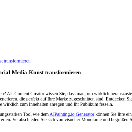
t transformieren
ocial-Media-Kunst transformieren
ren? Als Content Creator wissen Sie, dass man, um wirklich herauszustec
erieren, die perfekt auf Ihre Marke zugeschnitten sind. Entdecken Si
die wirklich zum Innehalten anregen und Ihr Publikum fesseln.
stungsstarken Tool wie dem
AIPainting.io Generator
können Sie Ihre ein
ten. Verabschieden Sie sich von visueller Monotonie und begrüßen Sie