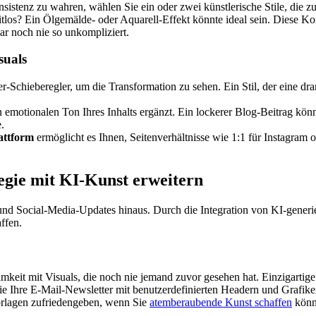
nsistenz zu wahren, wählen Sie ein oder zwei künstlerische Stile, die z
itlos? Ein Ölgemälde- oder Aquarell-Effekt könnte ideal sein. Diese Konsi
ar noch nie so unkompliziert.
suals
chieberegler, um die Transformation zu sehen. Ein Stil, der eine dram
 emotionalen Ton Ihres Inhalts ergänzt. Ein lockerer Blog-Beitrag könn
.
attform
ermöglicht es Ihnen, Seitenverhältnisse wie 1:1 für Instagram 
tegie mit KI-Kunst erweitern
und Social-Media-Updates hinaus. Durch die Integration von KI-generi
ffen.
eit mit Visuals, die noch nie jemand zuvor gesehen hat. Einzigartige 
Ihre E-Mail-Newsletter mit benutzerdefinierten Headern und Grafiken
rlagen zufriedengeben, wenn Sie
atemberaubende Kunst schaffen
könn