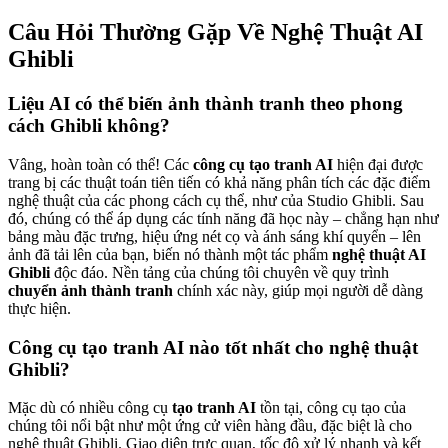
Câu Hỏi Thường Gặp Về Nghệ Thuật AI
Ghibli
Liệu AI có thể biến ảnh thành tranh theo phong
cách Ghibli không?
Vâng, hoàn toàn có thể! Các
công cụ tạo tranh AI
hiện đại được
trang bị các thuật toán tiên tiến có khả năng phân tích các đặc điểm
nghệ thuật của các phong cách cụ thể, như của Studio Ghibli. Sau
đó, chúng có thể áp dụng các tính năng đã học này – chẳng hạn như
bảng màu đặc trưng, hiệu ứng nét cọ và ánh sáng khí quyển – lên
ảnh đã tải lên của bạn, biến nó thành một tác phẩm
nghệ thuật AI
Ghibli
độc đáo. Nền tảng của chúng tôi chuyên về quy trình
chuyển ảnh thành tranh
chính xác này, giúp mọi người dễ dàng
thực hiện.
Công cụ tạo tranh AI nào tốt nhất cho nghệ thuật
Ghibli?
Mặc dù có nhiều công cụ
tạo tranh AI
tồn tại, công cụ tạo của
chúng tôi nổi bật như một ứng cử viên hàng đầu, đặc biệt là cho
nghệ thuật Ghibli. Giao diện trực quan, tốc độ xử lý nhanh và kết