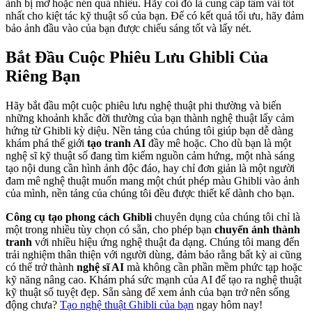
ảnh bị mờ hoặc nén quá nhiều. Hãy coi đó là cung cấp tấm vải tốt
nhất cho kiệt tác kỹ thuật số của bạn. Để có kết quả tối ưu, hãy đảm
bảo ảnh đầu vào của bạn được chiếu sáng tốt và lấy nét.
Bắt Đầu Cuộc Phiêu Lưu Ghibli Của
Riêng Bạn
Hãy bắt đầu một cuộc phiêu lưu nghệ thuật phi thường và biến
những khoảnh khắc đời thường của bạn thành nghệ thuật lấy cảm
hứng từ Ghibli kỳ diệu. Nền tảng của chúng tôi giúp bạn dễ dàng
khám phá thế giới
tạo tranh AI
đầy mê hoặc. Cho dù bạn là một
nghệ sĩ kỹ thuật số đang tìm kiếm nguồn cảm hứng, một nhà sáng
tạo nội dung cần hình ảnh độc đáo, hay chỉ đơn giản là một người
đam mê nghệ thuật muốn mang một chút phép màu Ghibli vào ảnh
của mình, nền tảng của chúng tôi đều được thiết kế dành cho bạn.
Công cụ tạo phong cách Ghibli
chuyên dụng của chúng tôi chỉ là
một trong nhiều tùy chọn có sẵn, cho phép bạn
chuyển ảnh thành
tranh
với nhiều hiệu ứng nghệ thuật đa dạng. Chúng tôi mang đến
trải nghiệm thân thiện với người dùng, đảm bảo rằng bất kỳ ai cũng
có thể trở thành
nghệ sĩ AI
mà không cần phần mềm phức tạp hoặc
kỹ năng nâng cao. Khám phá sức mạnh của AI để tạo ra nghệ thuật
kỹ thuật số tuyệt đẹp. Sẵn sàng để xem ảnh của bạn trở nên sống
động chưa?
Tạo nghệ thuật Ghibli của bạn
ngay hôm nay!