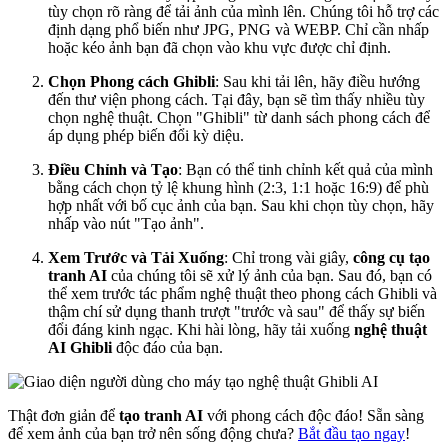
tùy chọn rõ ràng để tải ảnh của mình lên. Chúng tôi hỗ trợ các
định dạng phổ biến như JPG, PNG và WEBP. Chỉ cần nhấp
hoặc kéo ảnh bạn đã chọn vào khu vực được chỉ định.
Chọn Phong cách Ghibli
: Sau khi tải lên, hãy điều hướng
đến thư viện phong cách. Tại đây, bạn sẽ tìm thấy nhiều tùy
chọn nghệ thuật. Chọn "Ghibli" từ danh sách phong cách để
áp dụng phép biến đổi kỳ diệu.
Điều Chỉnh và Tạo
: Bạn có thể tinh chỉnh kết quả của mình
bằng cách chọn tỷ lệ khung hình (2:3, 1:1 hoặc 16:9) để phù
hợp nhất với bố cục ảnh của bạn. Sau khi chọn tùy chọn, hãy
nhấp vào nút "Tạo ảnh".
Xem Trước và Tải Xuống
: Chỉ trong vài giây,
công cụ tạo
tranh AI
của chúng tôi sẽ xử lý ảnh của bạn. Sau đó, bạn có
thể xem trước tác phẩm nghệ thuật theo phong cách Ghibli và
thậm chí sử dụng thanh trượt "trước và sau" để thấy sự biến
đổi đáng kinh ngạc. Khi hài lòng, hãy tải xuống
nghệ thuật
AI Ghibli
độc đáo của bạn.
Thật đơn giản để
tạo tranh AI
với phong cách độc đáo! Sẵn sàng
để xem ảnh của bạn trở nên sống động chưa?
Bắt đầu tạo ngay
!