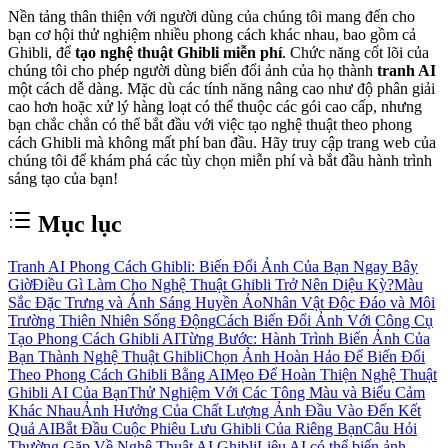
Nền tảng thân thiện với người dùng của chúng tôi mang đến cho
bạn cơ hội thử nghiệm nhiều phong cách khác nhau, bao gồm cả
Ghibli, để
tạo nghệ thuật Ghibli miễn phí
. Chức năng cốt lõi của
chúng tôi cho phép người dùng biến đổi ảnh của họ thành
tranh AI
một cách dễ dàng. Mặc dù các tính năng nâng cao như độ phân giải
cao hơn hoặc xử lý hàng loạt có thể thuộc các gói cao cấp, nhưng
bạn chắc chắn có thể bắt đầu với việc tạo nghệ thuật theo phong
cách Ghibli mà không mất phí ban đầu. Hãy truy cập trang web của
chúng tôi để khám phá các tùy chọn miễn phí và bắt đầu hành trình
sáng tạo của bạn!
Mục lục
Tranh AI Phong Cách Ghibli: Biến Đổi Ảnh Của Bạn Ngay Bây
Giờ
Điều Gì Làm Cho Nghệ Thuật Ghibli Trở Nên Diệu Kỳ?
Màu
Sắc Đặc Trưng và Ánh Sáng Huyền Ảo
Nhân Vật Độc Đáo và Môi
Trường Thiên Nhiên Sống Động
Cách Biến Đổi Ảnh Với Công Cụ
Tạo Phong Cách Ghibli AI
Từng Bước: Hành Trình Biến Ảnh Của
Bạn Thành Nghệ Thuật Ghibli
Chọn Ảnh Hoàn Hảo Để Biến Đổi
Theo Phong Cách Ghibli Bằng AI
Mẹo Để Hoàn Thiện Nghệ Thuật
Ghibli AI Của Bạn
Thử Nghiệm Với Các Tông Màu và Biểu Cảm
Khác Nhau
Ảnh Hưởng Của Chất Lượng Ảnh Đầu Vào Đến Kết
Quả AI
Bắt Đầu Cuộc Phiêu Lưu Ghibli Của Riêng Bạn
Câu Hỏi
Thường Gặp Về Nghệ Thuật AI Ghibli
Liệu AI có thể biến ảnh