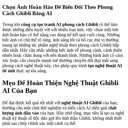
Chọn Ảnh Hoàn Hảo Để Biến Đổi Theo Phong
Cách Ghibli Bằng AI
Trong khi
công cụ tạo tranh AI phong cách Ghibli
có thể làm
được những điều tuyệt vời với nhiều loại ảnh, việc chọn một bức
ảnh hoàn hảo có thể nâng cao đáng kể kết quả cuối cùng. Những
bức ảnh có chủ thể rõ ràng, ánh sáng tốt và bố cục thú vị thường
mang lại những tác phẩm nghệ thuật theo phong cách Ghibli hấp
dẫn nhất. Hãy cân nhắc những bức ảnh về phong cảnh, cảnh thiên
nhiên hoặc chân dung với nền thanh bình. Những hình ảnh có cảm
xúc hoặc câu chuyện mạnh mẽ thường chuyển đổi đẹp mắt sang
phong cách nghệ thuật này, cho phép quy trình
tạo nghệ thuật AI
từ ảnh
thực sự tỏa sáng.
Mẹo Để Hoàn Thiện Nghệ Thuật Ghibli
AI Của Bạn
Để đạt được kết quả tốt nhất với
nghệ thuật AI Ghibli
của bạn,
thường cần một chút thử nghiệm và hiểu cách AI diễn giải
chất
lượng ảnh đầu vào
của bạn. Hãy nhớ rằng, mục tiêu là tạo ra nghệ
thuật kỹ thuật số độc đáo gợi lên tinh thần Ghibli, không nhất thiết
phải sao chép chính xác một cảnh cụ thể.