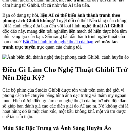
cảm hứng từ Ghibli, tất cả nhờ vào AI tiên tiến.
Bạn có đang tự hỏi,
liệu AI có thể biến ảnh thành tranh theo
phong cách Ghibli không?
Tuyệt đối có thể! Nền tảng của chúng
tôi là cánh cổng đưa bạn đến với loại hình
nghệ thuật AI Ghibli
độc đáo này, mang đến trải nghiệm liền mạch để hiện thực hóa tầm
nhìn sáng tạo của bạn. Sẵn sàng bắt đầu hành trình nghệ thuật của
bạn chưa?
Bắt đầu hành trình nghệ thuật của bạn
với
máy tạo
tranh trực tuyến
trực quan của chúng tôi.
Điều Gì Làm Cho Nghệ Thuật Ghibli Trở
Nên Diệu Kỳ?
Các bộ phim của Studio Ghibli được tôn vinh trên toàn thế giới vì
phong cách kể chuyện bằng hình ảnh đặc trưng và thẩm mỹ ngoạn
mục. Hiểu được điều gì làm cho nghệ thuật của họ trở nên độc đáo
sẽ giúp bạn đánh giá cao các diễn giải do AI tạo ra. Nó không chỉ là
hoạt hình; đó là một cảm xúc, một bầu không khí, một vũ trụ được
chế tác cẩn thận.
Màu Sắc Đặc Trưng và Ánh Sáng Huyền Ảo