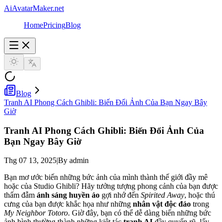
AiAvatarMaker.net
Home
Pricing
Blog
Blog
Tranh AI Phong Cách Ghibli: Biến Đổi Ảnh Của Bạn Ngay Bây
Giờ
Tranh AI Phong Cách Ghibli: Biến Đổi Ảnh Của
Bạn Ngay Bây Giờ
Thg 07 13, 2025
|
By admin
Bạn mơ ước biến những bức ảnh của mình thành thế giới đầy mê
hoặc của Studio Ghibli? Hãy tưởng tượng phong cảnh của bạn được
thấm đẫm
ánh sáng huyền ảo
gợi nhớ đến
Spirited Away
, hoặc thú
cưng của bạn được khắc họa như những
nhân vật độc đáo
trong
My Neighbor Totoro
. Giờ đây, bạn có thể dễ dàng biến những bức
ảnh bình thường thành những kiệt tác
tranh AI
đầy quyến rũ, lấy