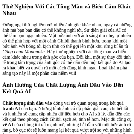
Thử Nghiệm Với Các Tông Màu và Biểu Cảm Khác
Nhau
Đừng ngại thử nghiệm với nhiều ảnh gốc khác nhau, ngay cả những
ảnh mà bạn ban đầu có thể không nghĩ tới. Sự diễn giải của AI có
thể làm bạn ngạc nhiên. Một bức ảnh với ánh sáng dịu nhẹ, tự nhiên
có thể phù hợp với một cảnh Ghibli thanh bình hơn, trong khi một
bức ảnh với bóng tối kịch tính có thể gợi lên một khu rừng bí ẩn từ
Công chúa Mononoke
. Hãy thử nghiệm với các tông màu và biểu
cảm khác nhau trong ảnh gốc của bạn. Đôi khi, một sự thay đổi tinh
tế trong tâm trạng của ảnh gốc có thể dẫn đến một kết quả do AI tạo
ra khác biệt và quyến rũ một cách đáng kinh ngạc. Loại khám phá
sáng tạo này là một phần của niềm vui!
Ảnh Hưởng Của Chất Lượng Ảnh Đầu Vào Đến
Kết Quả AI
Chất lượng ảnh đầu vào
đóng vai trò quan trọng trong kết quả
tranh AI
của bạn. Những hình ảnh có độ phân giải cao, chi tiết tốt
và ít nhiễu sẽ cung cấp nhiều dữ liệu hơn cho AI xử lý, dẫn đến các
kết quả theo phong cách Ghibli sạch sẽ, tinh tế hơn. Mặc dù công cụ
vẽ AI
của chúng tôi rất mạnh mẽ, nhưng bắt đầu với một bức ảnh rõ
ràng, bố cục tốt sẽ luôn mang lại kết quả vượt trội so với những hình