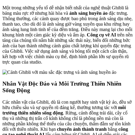
Một trong những yếu tố dễ nhận biết nhất của nghệ thuật Ghibli là
bảng màu rực rỡ nhưng hài hòa và
ánh sáng huyền ảo
đặc trưng.
Thông thường, các cảnh quay được bao phủ trong ánh sáng dịu nhẹ,
thanh tao, cho dù đó là ánh sáng giờ vàng xuyên qua khu rừng hay
ánh sáng lung linh tinh tế của đêm trăng. Điều này mang lại cho mỗi
khung hình một cảm giác kỳ diệu và ấm áp.
Công cụ vẽ AI
trên nền
tảng của chúng tôi nắm bắt những sắc thái này, biến đổi những bức
ảnh của bạn thành những cảnh giàu chất lượng khí quyển đặc trưng
của Ghibli. Việc sử dụng ánh sáng và bóng tối một cách cẩn thận,
kết hợp với việc chỉnh màu cụ thể, định hình phần lớn sự quyến rũ
trực quan của studio.
Nhân Vật Độc Đáo và Môi Trường Thiên Nhiên
Sống Động
Các nhân vật của Ghibli, dù là con người hay sinh vật kỳ ảo, đều sở
hữu chiều sâu và sự quyến rũ đáng kể, thường tương tác với
môi
trường thiên nhiên sống động
. Rừng, cánh đồng trải dài, cây cổ
thụ và những thị trấn cổ kính không chỉ là phông nền mà còn là
những phần không thể thiếu của câu chuyện, thấm đẫm sự tôn kính
đối với thiên nhiên. Khi bạn
chuyển ảnh thành tranh
bằng
công
cụ tạo nghệ thuật AI
lấy cảm hứng từ Ghibli, AI sẽ diễn giải các