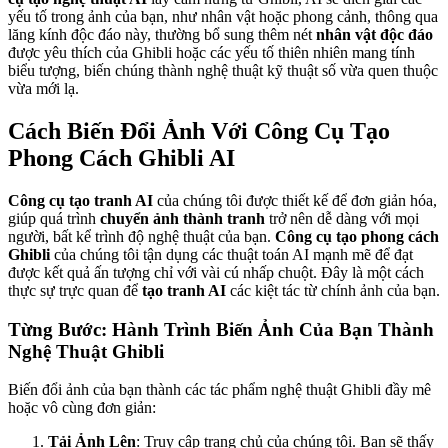
yếu tố trong ảnh của bạn, như nhân vật hoặc phong cảnh, thông qua
lăng kính độc đáo này, thường bổ sung thêm nét
nhân vật độc đáo
được yêu thích của Ghibli hoặc các yếu tố thiên nhiên mang tính
biểu tượng, biến chúng thành nghệ thuật kỹ thuật số vừa quen thuộc
vừa mới lạ.
Cách Biến Đổi Ảnh Với Công Cụ Tạo
Phong Cách Ghibli AI
Công cụ tạo tranh AI
của chúng tôi được thiết kế để đơn giản hóa,
giúp quá trình
chuyển ảnh thành tranh
trở nên dễ dàng với mọi
người, bất kể trình độ nghệ thuật của bạn.
Công cụ tạo phong cách
Ghibli
của chúng tôi tận dụng các thuật toán AI mạnh mẽ để đạt
được kết quả ấn tượng chỉ với vài cú nhấp chuột. Đây là một cách
thực sự trực quan để
tạo tranh AI
các kiệt tác từ chính ảnh của bạn.
Từng Bước: Hành Trình Biến Ảnh Của Bạn Thành
Nghệ Thuật Ghibli
Biến đổi ảnh của bạn thành các tác phẩm nghệ thuật Ghibli đầy mê
hoặc vô cùng đơn giản:
Tải Ảnh Lên
: Truy cập trang chủ của chúng tôi. Bạn sẽ thấy