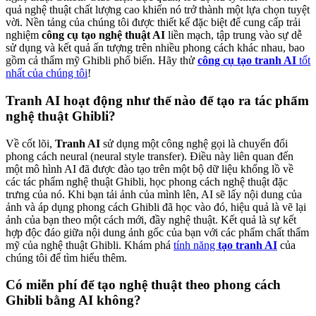
quả nghệ thuật chất lượng cao khiến nó trở thành một lựa chọn tuyệt
vời. Nền tảng của chúng tôi được thiết kế đặc biệt để cung cấp trải
nghiệm
công cụ tạo nghệ thuật AI
liền mạch, tập trung vào sự dễ
sử dụng và kết quả ấn tượng trên nhiều phong cách khác nhau, bao
gồm cả thẩm mỹ Ghibli phổ biến. Hãy thử
công cụ tạo tranh AI
tốt
nhất của chúng tôi
!
Tranh AI hoạt động như thế nào để tạo ra tác phẩm
nghệ thuật Ghibli?
Về cốt lõi,
Tranh AI
sử dụng một công nghệ gọi là chuyển đổi
phong cách neural (neural style transfer). Điều này liên quan đến
một mô hình AI đã được đào tạo trên một bộ dữ liệu khổng lồ về
các tác phẩm nghệ thuật Ghibli, học phong cách nghệ thuật đặc
trưng của nó. Khi bạn tải ảnh của mình lên, AI sẽ lấy nội dung của
ảnh và áp dụng phong cách Ghibli đã học vào đó, hiệu quả là vẽ lại
ảnh của bạn theo một cách mới, đầy nghệ thuật. Kết quả là sự kết
hợp độc đáo giữa nội dung ảnh gốc của bạn với các phẩm chất thẩm
mỹ của nghệ thuật Ghibli. Khám phá
tính năng
tạo tranh AI
của
chúng tôi để tìm hiểu thêm.
Có miễn phí để tạo nghệ thuật theo phong cách
Ghibli bằng AI không?