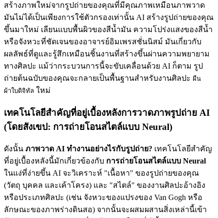
สร้างภาพใหม่จากรูปถ่ายของคุณที่มีคุณภาพเหมือนภาพวาด
มันไม่ได้เป็นเพียงการใช้ตัวกรองเท่านั้น AI สร้างรูปถ่ายของคุณ
ขึ้นมาใหม่ เลียนแบบพื้นผิวของสีน้ำมัน ความโปร่งแสงของสีน้ำ
หรือจังหวะที่ชัดเจนของอาจารย์อิมเพรสชั่นนิสม์ มันเกี่ยวกับ
ผลลัพธ์ที่ดูและรู้สึกเหมือนชิ้นงานที่สร้างขึ้นผ่านความพยายาม
ทางศิลปะ แม้ว่ากระบวนการนี้จะขับเคลื่อนด้วย AI ก็ตาม รูป
ถ่ายต้นฉบับของคุณจะกลายเป็นพื้นฐานสำหรับงานศิลปะ
ผืน
ใหม่
ผ้าใบดิจิทัล
เทคโนโลยีสำคัญที่อยู่เบื้องหลังการวาดภาพรูปถ่าย AI
(โดยสังเขป: การถ่ายโอนสไตล์แบบ Neural)
ดังนั้น
ภาพวาด AI ทำงานอย่างไรกับรูปถ่าย?
เทคโนโลยีสำคัญ
ที่อยู่เบื้องหลังนี้มักเกี่ยวข้องกับ
การถ่ายโอนสไตล์แบบ Neural
ในแง่ที่ง่ายขึ้น AI จะวิเคราะห์ "เนื้อหา" ของรูปถ่ายของคุณ
(วัตถุ บุคคล และเค้าโครง) และ "สไตล์" ของงานศิลปะอ้างอิง
หรือประเภทศิลปะ (เช่น จังหวะของแปรงของ Van Gogh หรือ
ลักษณะของภาพร่างดินสอ) จากนั้นจะผสมผสานสิ่งเหล่านี้เข้า