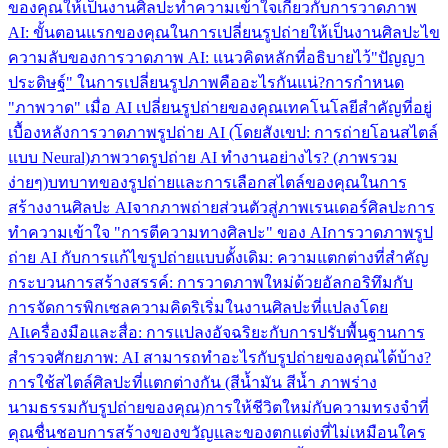
ของคุณให้เป็นงานศิลปะ
ทำความเข้าใจเกี่ยวกับการวาดภาพ
AI: ขั้นตอนแรกของคุณในการเปลี่ยนรูปถ่ายให้เป็นงานศิลปะ
ไข
ความลับของการวาดภาพ AI: แนวคิดหลักที่อธิบายไว้
"ปัญญา
ประดิษฐ์" ในการเปลี่ยนรูปภาพคืออะไรกันแน่?
การกำหนด
"ภาพวาด" เมื่อ AI เปลี่ยนรูปถ่ายของคุณ
เทคโนโลยีสำคัญที่อยู่
เบื้องหลังการวาดภาพรูปถ่าย AI (โดยสังเขป: การถ่ายโอนสไตล์
แบบ Neural)
ภาพวาดรูปถ่าย AI ทำงานอย่างไร? (ภาพรวม
ง่ายๆ)
บทบาทของรูปถ่ายและการเลือกสไตล์ของคุณในการ
สร้างงานศิลปะ AI
จากภาพถ่ายส่วนตัวสู่ภาพเรนเดอร์ศิลปะ
การ
ทำความเข้าใจ "การตีความทางศิลปะ" ของ AI
การวาดภาพรูป
ถ่าย AI กับการแก้ไขรูปถ่ายแบบดั้งเดิม: ความแตกต่างที่สำคัญ
กระบวนการสร้างสรรค์: การวาดภาพใหม่ด้วยอัลกอริทึมกับ
การจัดการพิกเซล
ความคิดริเริ่มในงานศิลปะที่แปลงโดย
AI
เครื่องมือและสื่อ: การแปลงอัจฉริยะกับการปรับพื้นฐาน
การ
สำรวจศักยภาพ: AI สามารถทำอะไรกับรูปถ่ายของคุณได้บ้าง?
การใช้สไตล์ศิลปะที่แตกต่างกัน (สีน้ำมัน สีน้ำ ภาพร่าง
นามธรรมกับรูปถ่ายของคุณ)
การให้ชีวิตใหม่กับความทรงจำที่
คุณชื่นชอบ
การสร้างของขวัญและของตกแต่งที่ไม่เหมือนใคร