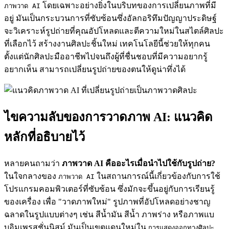
โดยเฉพาะอย่างยิ่งในบริบทของการเปลี่ยนภาพที่มี
ภาพวาด AI
อยู่ มันเป็นกระบวนการที่ซับซ้อนซึ่งอัลกอริทึมปัญญาประดิษฐ์
จะวิเคราะห์รูปถ่ายที่คุณอัปโหลดและตีความใหม่ในสไตล์ศิลปะ
ที่เลือกไว้ สร้างงานศิลปะชิ้นใหม่ เทคโนโลยีนี้ช่วยให้ทุกคน
ตั้งแต่นักศิลปะมืออาชีพไปจนถึงผู้ที่ชื่นชอบที่มีความอยากรู้
อยากเห็น สามารถเปลี่ยนรูปถ่ายของตนให้ดูน่าทึ่งได้
ไขความลับของการวาดภาพ AI: แนวคิด
หลักที่อธิบายไว้
หลายคนถามว่า
ภาพวาด AI คืออะไรเมื่อนำไปใช้กับรูปถ่าย?
ในใจกลางของ
ในสถานการณ์นี้เกี่ยวข้องกับการใช้
ภาพวาด AI
โปรแกรมคอมพิวเตอร์ที่ซับซ้อน ซึ่งมักจะขึ้นอยู่กับการเรียนรู้
ของเครื่อง เพื่อ "วาดภาพใหม่" รูปภาพที่อัปโหลดอย่างชาญ
ฉลาดในรูปแบบต่างๆ เช่น สีน้ำมัน สีน้ำ ภาพร่าง หรือภาพแบ
บอิมเพรสชั่นนิสม์ มันเป็นเขตแดนใหม่ใน
การแสดงออกทางศิลปะ