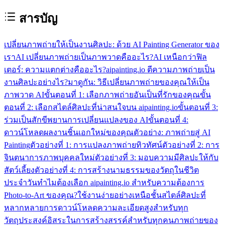
สารบัญ
เปลี่ยนภาพถ่ายให้เป็นงานศิลปะ: ด้วย AI Painting Generator ของ
เรา
AI เปลี่ยนภาพถ่ายเป็นภาพวาดคืออะไร?
AI เหนือกว่าฟิล
เตอร์: ความแตกต่างคืออะไร?
aipainting.io ตีความภาพถ่ายเป็น
งานศิลปะอย่างไร?
มาดูกัน: วิธีเปลี่ยนภาพถ่ายของคุณให้เป็น
ภาพวาด AI
ขั้นตอนที่ 1: เลือกภาพถ่ายอันเป็นที่รักของคุณ
ขั้น
ตอนที่ 2: เลือกสไตล์ศิลปะที่น่าสนใจบน aipainting.io
ขั้นตอนที่ 3:
ร่วมเป็นสักขีพยานการเปลี่ยนแปลงของ AI
ขั้นตอนที่ 4:
ดาวน์โหลดผลงานชิ้นเอกใหม่ของคุณ
ตัวอย่าง: ภาพถ่ายสู่ AI
Painting
ตัวอย่างที่ 1: การแปลงภาพถ่ายทิวทัศน์
ตัวอย่างที่ 2: การ
จินตนาการภาพบุคคลใหม่
ตัวอย่างที่ 3: มอบความมีศิลปะให้กับ
สัตว์เลี้ยง
ตัวอย่างที่ 4: การสร้างนามธรรมของวัตถุในชีวิต
ประจำวัน
ทำไมต้องเลือก aipainting.io สำหรับความต้องการ
Photo-to-Art ของคุณ?
ใช้งานง่ายอย่างเหนือชั้น
สไตล์ศิลปะที่
หลากหลาย
การดาวน์โหลดความละเอียดสูงสำหรับทุก
วัตถุประสงค์
อิสระในการสร้างสรรค์สำหรับทุกคน
ภาพถ่ายของ