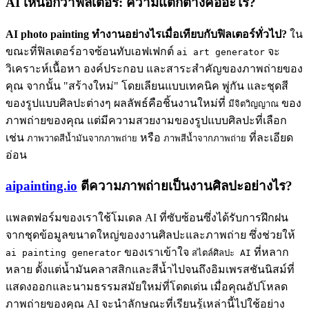
AI เหนือกว่าฟิลเตอร์: ความแตกต่างคืออะไร?
AI photo painting ทำงานอย่างไรเมื่อเทียบกับฟิลเตอร์ทั่วไป?
ใน
ขณะที่ฟิลเตอร์อาจซ้อนทับเอฟเฟกต์
จะ
ai art generator
วิเคราะห์เนื้อหา องค์ประกอบ และสาระสำคัญของภาพถ่ายของ
คุณ จากนั้น "สร้างใหม่" โดยเลียนแบบเทคนิค พู่กัน และชุดสี
ของรูปแบบศิลปะต่างๆ ผลลัพธ์คือชิ้นงานใหม่ที่
ของ
มีจิตวิญญาณ
ภาพถ่ายของคุณ แต่มีความสวยงามของรูปแบบศิลปะที่เลือก
เช่น
หรือ
ที่ละเอียด
ภาพวาดสีน้ำมันจากภาพถ่าย
ภาพสีน้ำจากภาพถ่าย
อ่อน
aipainting.io
ตีความภาพถ่ายเป็นงานศิลปะอย่างไร?
แพลตฟอร์มของเราใช้โมเดล AI ที่ซับซ้อนซึ่งได้รับการฝึกฝน
จากชุดข้อมูลขนาดใหญ่ของงานศิลปะและภาพถ่าย ซึ่งช่วยให้
ของเราเข้าใจ
ที่หลาก
ai painting generator
สไตล์ศิลปะ AI
หลาย ตั้งแต่น้ำมันคลาสสิกและสีน้ำไปจนถึงอิมเพรสชันนิสม์ที่
แสดงออกและนามธรรมสมัยใหม่ที่โดดเด่น เมื่อคุณอัปโหลด
ภาพถ่ายของคุณ AI จะนำลักษณะที่เรียนรู้เหล่านี้ไปใช้อย่าง