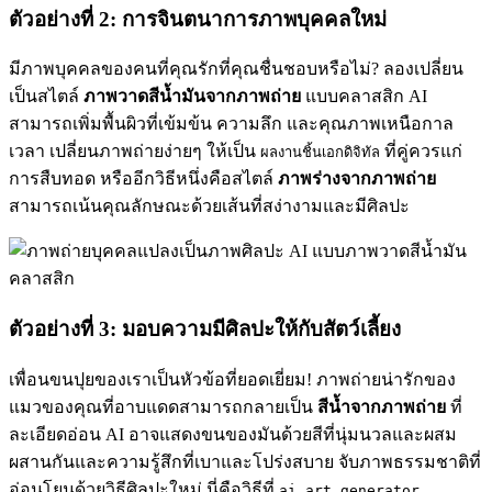
ตัวอย่างที่ 2: การจินตนาการภาพบุคคลใหม่
มีภาพบุคคลของคนที่คุณรักที่คุณชื่นชอบหรือไม่? ลองเปลี่ยน
เป็นสไตล์
ภาพวาดสีน้ำมันจากภาพถ่าย
แบบคลาสสิก AI
สามารถเพิ่มพื้นผิวที่เข้มข้น ความลึก และคุณภาพเหนือกาล
เวลา เปลี่ยนภาพถ่ายง่ายๆ ให้เป็น
ที่คู่ควรแก่
ผลงานชิ้นเอกดิจิทัล
การสืบทอด หรืออีกวิธีหนึ่งคือสไตล์
ภาพร่างจากภาพถ่าย
สามารถเน้นคุณลักษณะด้วยเส้นที่สง่างามและมีศิลปะ
ตัวอย่างที่ 3: มอบความมีศิลปะให้กับสัตว์เลี้ยง
เพื่อนขนปุยของเราเป็นหัวข้อที่ยอดเยี่ยม! ภาพถ่ายน่ารักของ
แมวของคุณที่อาบแดดสามารถกลายเป็น
สีน้ำจากภาพถ่าย
ที่
ละเอียดอ่อน AI อาจแสดงขนของมันด้วยสีที่นุ่มนวลและผสม
ผสานกันและความรู้สึกที่เบาและโปร่งสบาย จับภาพธรรมชาติที่
อ่อนโยนด้วยวิธีศิลปะใหม่ นี่คือวิธีที่
ai art generator