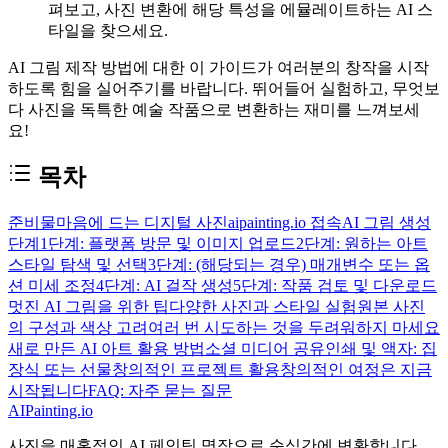
펴보고, 사진 변환에 해당 특성을 에뮬레이트하는 AI 스
타일을 찾으세요.
AI 그림 제작 방법에 대한 이 가이드가 여러분의 창작을 시작
하도록 힘을 실어주기를 바랍니다. 뛰어들어 실험하고, 무엇보
다 사진을 독특한 예술 작품으로 변환하는 재미를 느껴보세
요!
목차
준비물
마음에 드는 디지털 사진
aipainting.io 접속
AI 그림 생성
단계
1단계: 플랫폼 방문 및 이미지 업로드
2단계: 원하는 아트
스타일 탐색 및 선택
3단계: (해당되는 경우) 매개변수 또는 옵
션 미세 조정
4단계: AI 걸작 생성
5단계: 작품 검토 및 다운로드
멋진 AI 그림을 위한 팁
다양한 사진과 스타일 실험
원본 사진
의 구성과 색상 고려
여러 번 시도하는 것을 두려워하지 마세요
새로 만든 AI 아트 활용 방법
소셜 미디어 공유
인쇄 및 액자: 집
장식 또는 선물
창의적인 프로젝트 활용
창의적인 여정은 지금
시작됩니다
FAQ: 자주 묻는 질문
AIPainting.io
사진을 매혹적인 AI 페인팅 명작으로 순식간에 변환합니다.