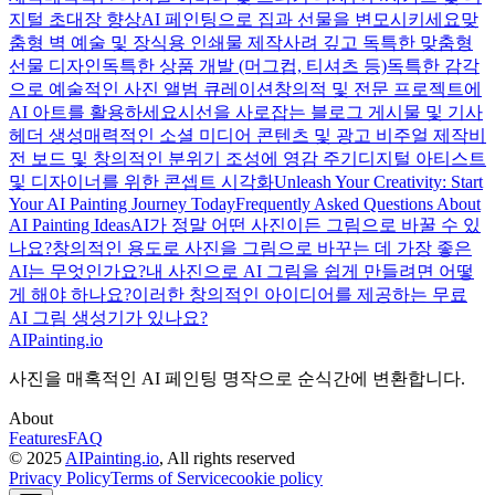
지털 초대장 향상
AI 페인팅으로 집과 선물을 변모시키세요
맞
춤형 벽 예술 및 장식용 인쇄물 제작
사려 깊고 독특한 맞춤형
선물 디자인
독특한 상품 개발 (머그컵, 티셔츠 등)
독특한 감각
으로 예술적인 사진 앨범 큐레이션
창의적 및 전문 프로젝트에
AI 아트를 활용하세요
시선을 사로잡는 블로그 게시물 및 기사
헤더 생성
매력적인 소셜 미디어 콘텐츠 및 광고 비주얼 제작
비
전 보드 및 창의적인 분위기 조성에 영감 주기
디지털 아티스트
및 디자이너를 위한 콘셉트 시각화
Unleash Your Creativity: Start
Your AI Painting Journey Today
Frequently Asked Questions About
AI Painting Ideas
AI가 정말 어떤 사진이든 그림으로 바꿀 수 있
나요?
창의적인 용도로 사진을 그림으로 바꾸는 데 가장 좋은
AI는 무엇인가요?
내 사진으로 AI 그림을 쉽게 만들려면 어떻
게 해야 하나요?
이러한 창의적인 아이디어를 제공하는 무료
AI 그림 생성기가 있나요?
AIPainting.io
사진을 매혹적인 AI 페인팅 명작으로 순식간에 변환합니다.
About
Features
FAQ
© 2025
AIPainting.io
, All rights reserved
Privacy Policy
Terms of Service
cookie policy