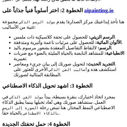
aipainting.io
الخطوة 2: اختر أسلوباً فنياً جذاباً على
هنا تأخذ إبداعيتك مركز الصدارة! يقدم
مجموعة
مولد الرسم الذكي
غنية من الأساليب:
للحصول على تحفة كلاسيكية ذات ملمس.
الرسم الزيتي:
للحصول على مرئيات ناعمة وأثيرية ومتدفقة.
الألوان المائية:
لالتقاط التفاصيل المعقدة بشعور مرسوم باليد.
الرسم:
الانطباعية:
للمشاهد النابضة بالحياة المليئة بالضوء مع ضربات
تعبيرية.
لتحويل صورتك إلى بيان جريء ومعاصر.
التجريد الحديث:
استكشف هذه و
الأخرى للعثور على
أساليب الفن الذكي
المطابقة المثالية لصورتك.
الخطوة 3: اشهد تحويل الذكاء الاصطناعي
بمجرد اتخاذ اختيارك، بنقرة بسيطة، يبدأ
في
مولد الفن الذكي
العمل. ستشاهد صورتك وهي تُعاد تخيلها بينما يطبق الذكاء
الاصطناعي النمط المختار. هنا تنبض رحلة
الصورة إلى الرسم
بالحياة حقاً.
بالذكاء الاصطناعي
الخطوة 4: حمل تحفتك الجديدة