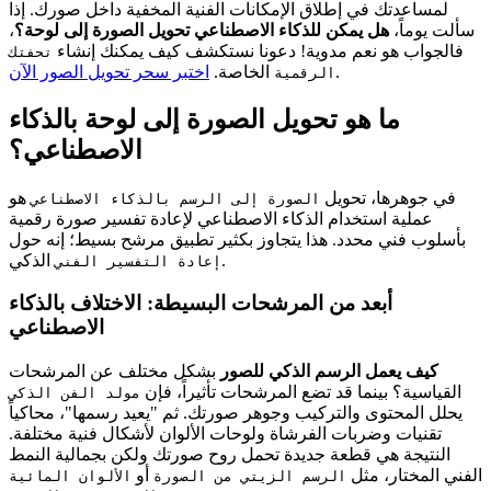
لمساعدتك في إطلاق الإمكانات الفنية المخفية داخل صورك. إذا
سألت يوماً،
هل يمكن للذكاء الاصطناعي تحويل الصورة إلى لوحة؟
،
فالجواب هو نعم مدوية! دعونا نستكشف كيف يمكنك إنشاء
تحفتك
.
الخاصة.
اختبر سحر تحويل الصور الآن
الرقمية
ما هو تحويل الصورة إلى لوحة بالذكاء
الاصطناعي؟
في جوهرها، تحويل
هو
الصورة إلى الرسم بالذكاء الاصطناعي
عملية استخدام الذكاء الاصطناعي لإعادة تفسير صورة رقمية
بأسلوب فني محدد. هذا يتجاوز بكثير تطبيق مرشح بسيط؛ إنه حول
الذكي.
إعادة التفسير الفني
أبعد من المرشحات البسيطة: الاختلاف بالذكاء
الاصطناعي
كيف يعمل الرسم الذكي للصور
بشكل مختلف عن المرشحات
القياسية؟ بينما قد تضع المرشحات تأثيراً، فإن
مولد الفن الذكي
يحلل المحتوى والتركيب وجوهر صورتك. ثم "يعيد رسمها"، محاكياً
تقنيات وضربات الفرشاة ولوحات الألوان لأشكال فنية مختلفة.
النتيجة هي قطعة جديدة تحمل روح صورتك ولكن بجمالية النمط
الفني المختار، مثل
أو
الرسم الزيتي من الصورة
الألوان المائية