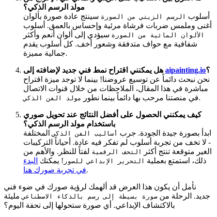
مولد الرسم الذكي؟
أسلوب
سينتج عادة صورة بألوان
الرسم الزيتي من الصورة
أغنى وملمس ضربات فرشاة مرئية وإحساس بالعمق. أسلوب
سيؤدي إلى ألوان أنعم وأكثر
الألوان المائية من الصورة
شفافية مع حواف متدفقة وشعور أخف. كل أسلوب يقدم
جمالية مميزة.
؟
aipainting.io
هل يمكنني اقتراح نمط فني جديد لإضافته إلى
نحن نبحث دائماً عن توسيع عروضنا! بينما لا توجد ميزة اقتراح
مباشرة في هذا المقال، الملاحظات من خلال قنوات الاتصال
.
في منصتنا مرحب بها دائماً بينما نطور
مولد الفن الذكي
كيف يمكنني الحصول على أفضل النتائج عند تحويل صوري
باستخدام مولد الرسم الذكي؟
ابدأ بصورة جيدة الجودة. جرب
المختلفة
أساليب الفن الذكي
- لا تخف من تجربة أسلوب لم تفكر فيه عادة. أحياناً التركيبات
الغير متوقعة تنتج أكثر
لفتاً للنظر. والأهم من
التحف الرقمية
ذلك، استمتع بعملية
! يمكنك
البدء
التحرير الإبداعي للصور
.
في تجربة صورك هنا
نأمل أن يكون هذا العرض قد ألهمك لرؤية صورك في ضوء فني
جديد. الرحلة من
مليئة
صورة بسيطة إلى رسم بالذكاء الاصطناعي
بالاكتشاف الإبداعي. أي صورة ستحولها إلى تحفة اليوم؟