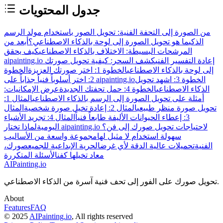
جدول المحتويات
من الصورة إلى التحفة الفنية: تحويل الصور باستخدام مولد الرسم
الذكي
ما هو تحويل الصورة إلى لوحة بالذكاء الاصطناعي؟
أبعد من
المرشحات البسيطة: الاختلاف بالذكاء الاصطناعي
كيف يحقق
aipainting.io إعادة التفسير الفني
كشف السحر: كيفية تحويل صورتك
إلى لوحة بالذكاء الاصطناعي
الخطوة 1: اختر صورتك العزيزة
الخطوة
الخطوة 3: اشهد تحويل
2: اختر أسلوباً فنياً جذاباً على aipainting.io
الذكاء الاصطناعي
الخطوة 4: حمل تحفتك الجديدة
عرض الإمكانيات:
أمثلة على تحويل الصورة إلى الرسم بالذكاء الاصطناعي
المثال 1:
تحويل صورة منظر طبيعي
المثال 2: إعادة تخيل صورة شخصية
المثال
3: إعطاء الحيوانات الأليفة طابعاً فنياً
المثال 4: تجريد الأشياء
لماذا تختار aipainting.io لاحتياجات تحويل صورك إلى فن؟
اليومية
سهولة استخدام لا مثيل لها
مجموعة واسعة من الأساليب
الفنية
تحميلات عالية الدقة لأي غرض
الحرية الإبداعية للجميع
صورك،
معاد تخيلها كفن
الأسئلة المتكررة
AIPainting.io
تحويل صورك على الفور إلى تحف فنية آسرة من الذكاء الاصطناعي.
About
Features
FAQ
© 2025
AIPainting.io
, All rights reserved