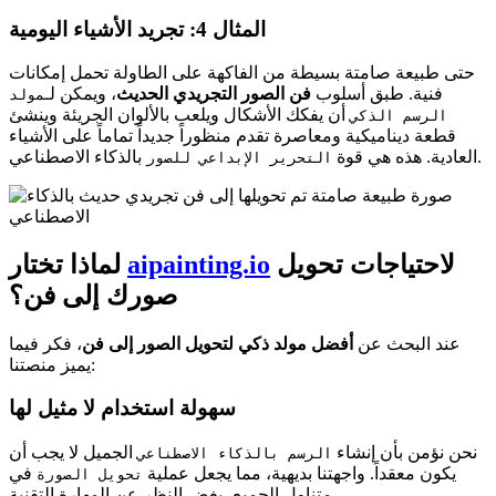
المثال 4: تجريد الأشياء اليومية
حتى طبيعة صامتة بسيطة من الفاكهة على الطاولة تحمل إمكانات
فنية. طبق أسلوب
فن الصور التجريدي الحديث
، ويمكن لـ
مولد
أن يفكك الأشكال ويلعب بالألوان الجريئة وينشئ
الرسم الذكي
قطعة ديناميكية ومعاصرة تقدم منظوراً جديداً تماماً على الأشياء
بالذكاء الاصطناعي.
العادية. هذه هي قوة
التحرير الإبداعي للصور
لاحتياجات تحويل
aipainting.io
لماذا تختار
صورك إلى فن؟
عند البحث عن
أفضل مولد ذكي لتحويل الصور إلى فن
، فكر فيما
يميز منصتنا:
سهولة استخدام لا مثيل لها
نحن نؤمن بأن إنشاء
الجميل لا يجب أن
الرسم بالذكاء الاصطناعي
يكون معقداً. واجهتنا بديهية، مما يجعل عملية
في
تحويل الصورة
متناول الجميع، بغض النظر عن المهارة التقنية.