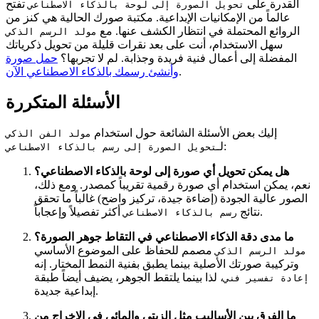
القدرة على
تفتح
تحويل الصورة إلى لوحة بالذكاء الاصطناعي
عالماً من الإمكانيات الإبداعية. مكتبة صورك الحالية هي كنز من
الروائع المحتملة في انتظار الكشف عنها. مع
مولد الرسم الذكي
سهل الاستخدام، أنت على بعد نقرات قليلة من تحويل ذكرياتك
المفضلة إلى أعمال فنية فريدة وجذابة. لم لا تجربها؟
حمل صورة
.
وأنشئ رسمك بالذكاء الاصطناعي الآن
الأسئلة المتكررة
إليك بعض الأسئلة الشائعة حول استخدام
مولد الفن الذكي
:
لـ
تحويل الصورة إلى رسم بالذكاء الاصطناعي
هل يمكن تحويل أي صورة إلى لوحة بالذكاء الاصطناعي؟
نعم، يمكن استخدام أي صورة رقمية تقريباً كمصدر. ومع ذلك،
الصور عالية الجودة (إضاءة جيدة، تركيز واضح) غالباً ما تحقق
أكثر تفصيلاً وإعجاباً.
نتائج
رسم بالذكاء الاصطناعي
ما مدى دقة الذكاء الاصطناعي في التقاط جوهر الصورة؟
مصمم للحفاظ على الموضوع الأساسي
مولد الرسم الذكي
وتركيبة صورتك الأصلية بينما يطبق بفنية النمط المختار. إنه
، لذا بينما يلتقط الجوهر، يضيف أيضاً طبقة
إعادة تفسير فني
إبداعية جديدة.
ما الفرق بين الأساليب مثل الزيتي والمائي في الإخراج من