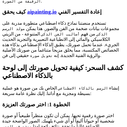
.
الرقيقة من الصورة
إعادة التفسير الفني
aipainting.io
كيف يحقق
تستخدم منصتنا نماذج ذكاء اصطناعي متطورة مدربة على
مجموعات بيانات ضخمة من الفن والصور. هذا يمكن
مولد الرسم
من فهم
المتنوعة - من الزيتي
الذكي
أساليب الفن الذكي
الكلاسيكي والمائي إلى الانطباعية التعبيرية والتجريد الحديث
الجريء. عندما تحمل صورتك، يطبق الذكاء الاصطناعي بذكاء هذه
الخصائص المكتسبة، مما يخلق مزيجاً متناغماً من صورتك الأصلية
حقيقي إلى فن.
والرؤية الفنية الجديدة. إنه
تحويل صورة
كشف السحر: كيفية تحويل صورتك إلى لوحة
بالذكاء الاصطناعي
إنشاء
الخاص بك من صورة هو عملية
الرسم بالذكاء الاصطناعي
بسيطة ومجزية مع أداتنا. إليك نظرة عامة سريعة:
الخطوة 1: اختر صورتك العزيزة
اختر صورة رقمية تحبها. يمكن أن تكون منظراً طبيعياً أو صورة
شخصية أو حيواناً أليفاً أو أي شيء يلهمك. الصور الواضحة جيدة
.
الإضاءة غالباً ما تحقق نتائج رائعة لهذا
منشئ فن الصور