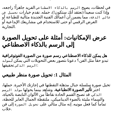
في لحظات، يصبح
الفريد جاهزاً! راجعه،
الرسم بالذكاء الاصطناعي
وإذا كنت سعيداً (نعتقد أنك ستكون!)، حمله. نقدم خيارات
تحميل فن
، مما يضمن أن أعمالك الفنية الجديدة مثالية للطباعة أو
عالي الدقة
العرض الرقمي أو حتى للاستخدام في مشاريعك الإبداعية أو
التجارية.
عرض الإمكانيات: أمثلة على تحويل الصورة
إلى الرسم بالذكاء الاصطناعي
هل يمكن للذكاء الاصطناعي رسم صورة من الصورة الفوتوغرافية
تبدو حقاً مثل الفن؟ دعونا نتصور بعض التحويلات التي يمكن لـ
مولد
تحقيقها:
الرسم الذكي
المثال 1: تحويل صورة منظر طبيعي
تخيل صورة سلسلة جبال مذهلة التقطتها في إجازتك الأخيرة. حملها،
اختر
تأثير الصورة الانطباعية
، وشاهد بينما يحولها
مولد الرسم
. قد تصبح القمم الحادة نقاطاً من الألوان النابضة بالحياة،
الذكي
والسماء مليئة بالضوء الديناميكي، ملتقطة الجمال العابر للحظة،
تماماً كما فعل مونيه. إنه مثال مثالي على
إلى فن
تحويل الصورة
خلاب.